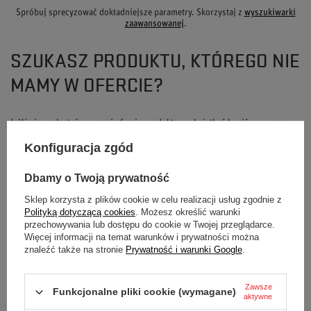
Spróbuj sprecyzować dokładniejsze parametry. Skorzystaj z
wyszukiwarki
zaawansowanej
.
SZUKASZ PRODUKTU, KTÓREGO NIE
MAMY W OFERCIE?
Jeśli nie znalazłeś w naszej ofercie produktu, a chciałbyś kupić go w naszym
sklepie, możesz skorzystać ze specjalnego formularza i przesłać nam opis
Konfiguracja zgód
szukanego przedmiotu. Aby móc to zrobić musisz być
zalogowany
.
Dbamy o Twoją prywatność
Sklep korzysta z plików cookie w celu realizacji usług zgodnie z
Polityką dotyczącą cookies
. Możesz określić warunki
przechowywania lub dostępu do cookie w Twojej przeglądarce.
Więcej informacji na temat warunków i prywatności można
NEWSLETTER
znaleźć także na stronie
Prywatność i warunki Google
.
Bądź na bieżąco i zapisz się do naszego
Zawsze
newslettera!
Funkcjonalne pliki cookie (wymagane)
aktywne