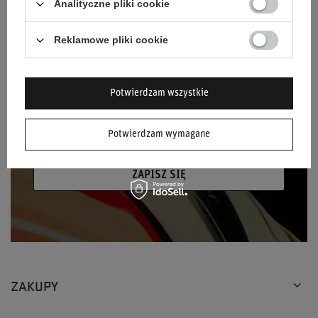
Analityczne pliki cookie
Podaj swoje imię
Reklamowe pliki cookie
Podaj swój adres e-mail
Wyrażam zgodę na przetwarzanie moich
Potwierdzam wszystkie
danych osobowych (adres e-mail) na potrzeby
wysyłki newslettera z informacją handlową
Potwierdzam wymagane
(marketing). Więcej w
polityce prywatności.
ZAPISZ SIĘ
ZAKUPY