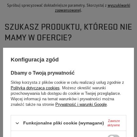
Spróbuj sprecyzować dokładniejsze parametry. Skorzystaj z
wyszukiwarki
zaawansowanej
.
SZUKASZ PRODUKTU, KTÓREGO NIE
MAMY W OFERCIE?
Jeśli nie znalazłeś w naszej ofercie produktu, a chciałbyś kupić go w naszym
Konfiguracja zgód
sklepie, możesz skorzystać ze specjalnego formularza i przesłać nam opis
szukanego przedmiotu. Aby móc to zrobić musisz być
zalogowany
.
Dbamy o Twoją prywatność
Sklep korzysta z plików cookie w celu realizacji usług zgodnie z
Polityką dotyczącą cookies
. Możesz określić warunki
przechowywania lub dostępu do cookie w Twojej przeglądarce.
Więcej informacji na temat warunków i prywatności można
znaleźć także na stronie
Prywatność i warunki Google
.
NEWSLETTER
Bądź na bieżąco i zapisz się do naszego
Zawsze
Funkcjonalne pliki cookie (wymagane)
aktywne
newslettera!