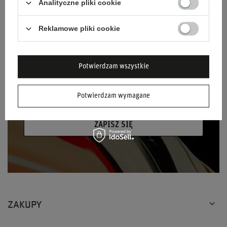
Analityczne pliki cookie
Podaj swoje imię
Reklamowe pliki cookie
Podaj swój adres e-mail
Wyrażam zgodę na przetwarzanie moich
Potwierdzam wszystkie
danych osobowych (adres e-mail) na potrzeby
wysyłki newslettera z informacją handlową
Potwierdzam wymagane
(marketing). Więcej w
polityce prywatności.
ZAPISZ SIĘ
ZAKUPY