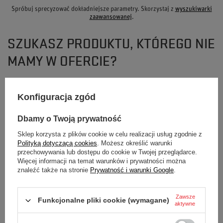
Spróbuj sprecyzować dokładniejsze parametry. Skorzystaj z
wyszukiwarki
zaawansowanej
.
SZUKASZ PRODUKTU, KTÓREGO NIE
MAMY W OFERCIE?
Jeśli nie znalazłeś w naszej ofercie produktu, a chciałbyś kupić go w naszym
Konfiguracja zgód
sklepie, możesz skorzystać ze specjalnego formularza i przesłać nam opis
szukanego przedmiotu. Aby móc to zrobić musisz być
zalogowany
.
Dbamy o Twoją prywatność
Sklep korzysta z plików cookie w celu realizacji usług zgodnie z
Polityką dotyczącą cookies
. Możesz określić warunki
przechowywania lub dostępu do cookie w Twojej przeglądarce.
Więcej informacji na temat warunków i prywatności można
znaleźć także na stronie
Prywatność i warunki Google
.
NEWSLETTER
Bądź na bieżąco i zapisz się do naszego
Zawsze
Funkcjonalne pliki cookie (wymagane)
aktywne
newslettera!