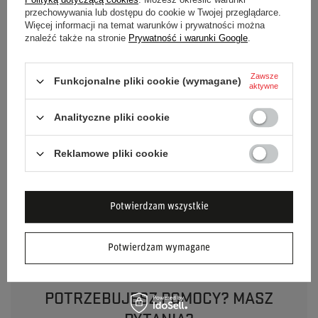
przechowywania lub dostępu do cookie w Twojej przeglądarce.
Marka
Sparco
Więcej informacji na temat warunków i prywatności można
znaleźć także na stronie
Prywatność i warunki Google
.
Homologacja
Bez homologacji
Zawsze
Funkcjonalne pliki cookie (wymagane)
Kolor
Granatowy
aktywne
Analityczne pliki cookie
Płeć
Unisex
Grupa wiekowa
Dorośli
Reklamowe pliki cookie
Materiał
Siateczka (mesh)
Guma
Potwierdzam wszystkie
Potwierdzam wymagane
POTRZEBUJESZ POMOCY? MASZ