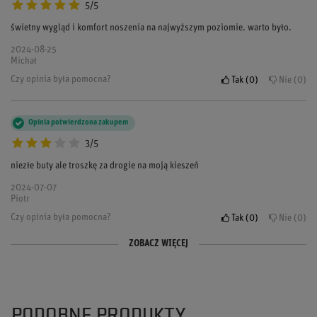
5/5
świetny wygląd i komfort noszenia na najwyższym poziomie. warto było.
2024-08-25
Michał
Czy opinia była pomocna?
Tak
0
Nie
0
Opinia potwierdzona zakupem
3/5
niezłe buty ale troszkę za drogie na moją kieszeń
2024-07-07
Piotr
Czy opinia była pomocna?
Tak
0
Nie
0
ZOBACZ WIĘCEJ
Opinia potwierdzona zakupem
Opinia potwierdzona zakupem
4/5
5/5
dobrze się sprawdzają ale cena mogłaby być niższą
buty są super lekkie i naprawdę sporo wytrzymują. po prostu idealne do
pracy.
PODOBNE PRODUKTY
2024-06-12