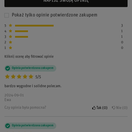
NAPISZ SWOJĄ OPINIĘ
Pokaż tylko opinie potwierdzone zakupem
5
3
4
1
3
1
2
0
1
0
Kliknij ocenę aby filtrować opinie
Opinia potwierdzona zakupem
5/5
bardzo wygodne i solidne polecam.
2024-09-01
Ewa
Czy opinia była pomocna?
Tak
0
Nie
0
Opinia potwierdzona zakupem