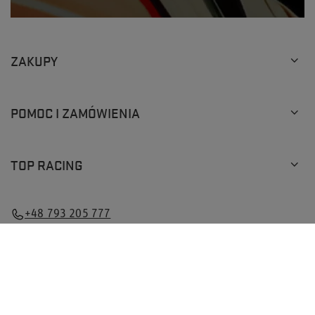
ZAKUPY
POMOC I ZAMÓWIENIA
TOP RACING
×
Ten produkt wybrało już
3
klientów
+48 793 205 777
info@topracingshop.pl
Top Racing Shop Sp. z o.o.
,
Powstańców Śląskich 127
,
01-355
Warszawa