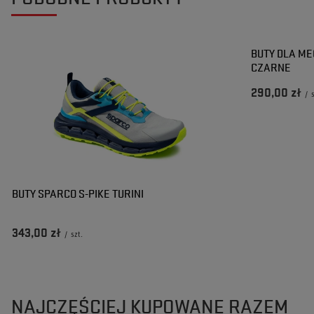
Adam
2024-05-15
Anna
Czy opinia była pomocna?
Tak
0
Nie
0
Czy opinia była pomocna?
Tak
0
Nie
0
BUTY DLA ME
CZARNE
290,00 zł
/
BUTY SPARCO S-PIKE TURINI
343,00 zł
/
szt.
NAJCZĘŚCIEJ KUPOWANE RAZEM