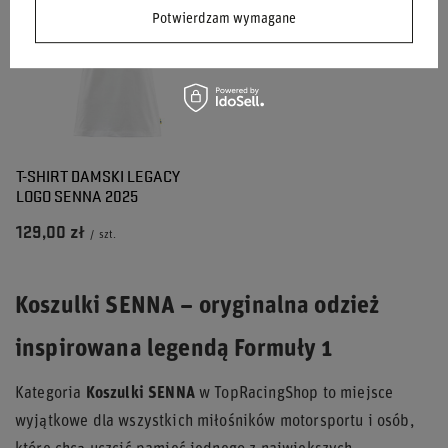
Potwierdzam wymagane
T-SHIRT DAMSKI LEGACY
LOGO SENNA 2025
129,00 zł
/
szt.
Koszulki SENNA – oryginalna odzież
inspirowana legendą Formuły 1
Kategoria
Koszulki SENNA
w TopRacingShop to miejsce
wyjątkowe dla wszystkich miłośników motorsportu i osób,