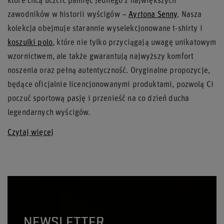
które chcą uczcić pamięć jednego z największych
zawodników w historii wyścigów –
Ayrtona Senny
. Nasza
kolekcja obejmuje starannie wyselekcjonowane t-shirty i
koszulki polo
, które nie tylko przyciągają uwagę unikatowym
wzornictwem, ale także gwarantują najwyższy komfort
noszenia oraz pełną autentyczność. Oryginalne propozycje,
będące oficjalnie licencjonowanymi produktami, pozwolą Ci
poczuć sportową pasję i przenieść na co dzień ducha
legendarnych wyścigów.
Czytaj więcej
NEWSLETTER