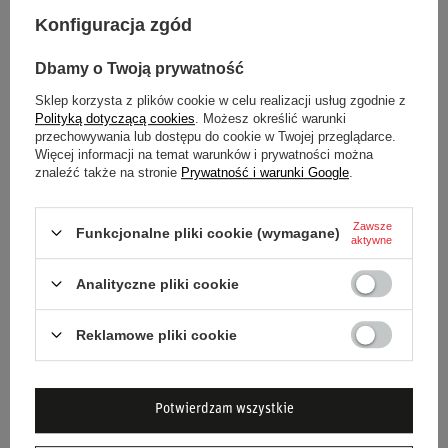
T-SHIRT MĘSKI BRAZIL ŻÓŁTY
T-SHIRT MĘSKI LEGACY
AYRTON SENNA 2026
NIEBIESKI AYRTON SENNA
Konfiguracja zgód
2026
Dbamy o Twoją prywatność
169,00 zł
169,00 zł
/
szt.
/
szt.
Sklep korzysta z plików cookie w celu realizacji usług zgodnie z
Polityką dotyczącą cookies
. Możesz określić warunki
przechowywania lub dostępu do cookie w Twojej przeglądarce.
Więcej informacji na temat warunków i prywatności można
znaleźć także na stronie
Prywatność i warunki Google
.
Zawsze
Funkcjonalne pliki cookie (wymagane)
aktywne
Analityczne pliki cookie
T-SHIRT MĘSKI HASHTAG
KOSZULKA T-SHIRT
ŻÓŁTY SENNA 2025
DZIECIĘCA LEGACY LOGO
Reklamowe pliki cookie
AYRTON SENNA COLLECTION
169,00 zł
129,00 zł
/
szt.
/
szt.
Potwierdzam wszystkie