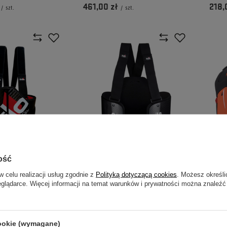
461,00 zł
218,
/
szt.
/
szt.
ość
OCHRONNA STILO
KAMIZELKA OCHRONNA STILO
KOŁN
w celu realizacji usług zgodnie z
Polityką dotyczącą cookies
. Możesz określi
CURVA (FIA)
ALPI
eglądarce. Więcej informacji na temat warunków i prywatności można znaleźć
POM
1 479,00 zł
613,
/
szt.
/
szt.
cookie (wymagane)