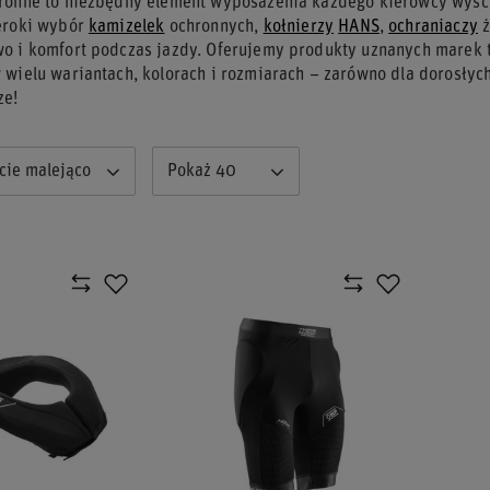
ronne to niezbędny element wyposażenia każdego kierowcy wyśc
eroki wybór
kamizelek
ochronnych,
kołnierzy
HANS
,
ochraniaczy
ż
o i komfort podczas jazdy. Oferujemy produkty uznanych marek 
 wielu wariantach, kolorach i rozmiarach – zarówno dla dorosłych
ze!
cie malejąco
Pokaż 40