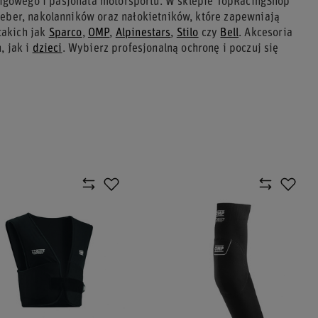
igowego i pasjonata motorsportu. W sklepie TopRacingShop
eber, nakolanników oraz nałokietników, które zapewniają
takich jak
Sparco
,
OMP
,
Alpinestars
,
Stilo
czy
Bell
. Akcesoria
, jak i
dzieci
. Wybierz profesjonalną ochronę i poczuj się