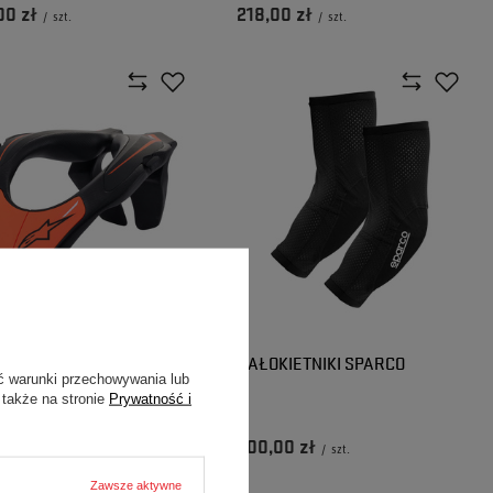
00 zł
218,00 zł
/
szt.
/
szt.
IERZ OCHRONNY
NAŁOKIETNIKI SPARCO
ć warunki przechowywania lub
NESTARS
 także na stronie
Prywatność i
ARAŃCZOWY
00 zł
200,00 zł
/
szt.
/
szt.
Zawsze aktywne