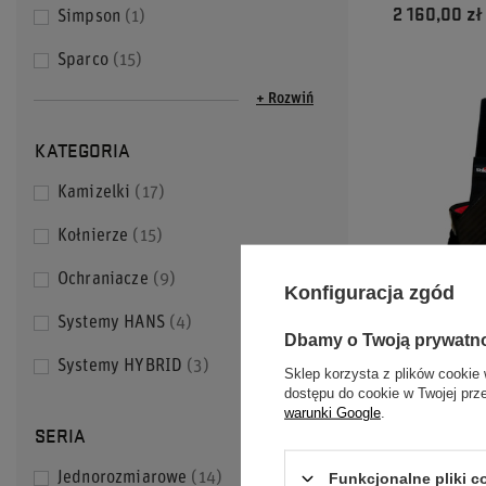
2 160,00 zł
Simpson
1
Sparco
15
+ Rozwiń
KATEGORIA
Kamizelki
17
Kołnierze
15
Ochraniacze
9
Konfiguracja zgód
Systemy HANS
4
Dbamy o Twoją prywatn
KAMIZELKA 
Systemy HYBRID
3
Sklep korzysta z plików cookie 
CURVA 8870
dostępu do cookie w Twojej prz
warunki Google
.
SERIA
2 175,00 zł
Funkcjonalne pliki 
Jednorozmiarowe
14