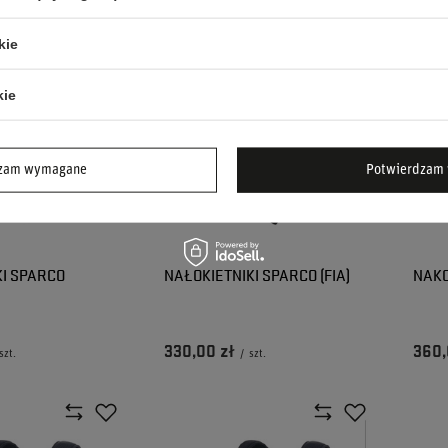
kie
kie
dzam wymagane
Potwierdzam 
I SPARCO
NAŁOKIETNIKI SPARCO (FIA)
NAKO
330,00 zł
360,
szt.
/
szt.