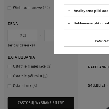
Wielorozmiarowe
32
Analityczne pliki coo
CENA
Reklamowe pliki coo
-
zł
zł
Potwier
Zastosuj zakres cen
DATA DODANIA
NAKOLANNIK
Ostatnie 3 miesiące
5
Ostatnie pół roku
5
240,00 zł
Ostatni rok
5
/
ZASTOSUJ WYBRANE FILTRY