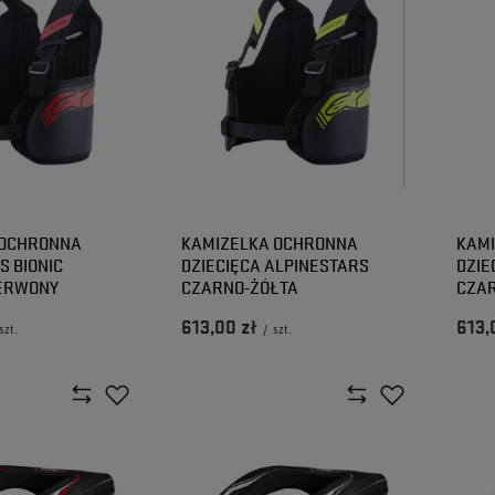
 OCHRONNA
KAMIZELKA OCHRONNA
KAM
S BIONIC
DZIECIĘCA ALPINESTARS
DZIE
ERWONY
CZARNO-ŻÓŁTA
CZA
613,00 zł
613,
szt.
/
szt.