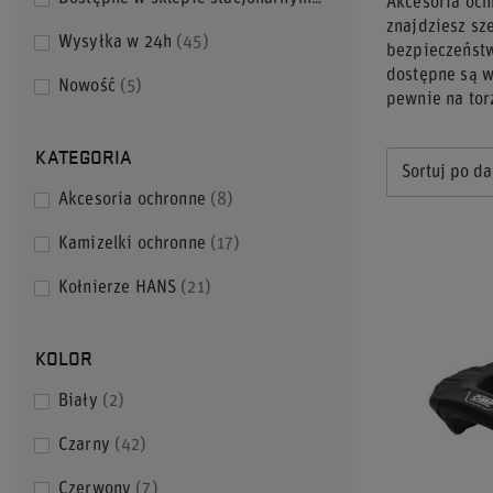
Akcesoria och
znajdziesz sz
Wysyłka w 24h
45
bezpieczeństw
dostępne są w
Nowość
5
pewnie na tor
KATEGORIA
Sortuj po da
Akcesoria ochronne
8
Kamizelki ochronne
17
Kołnierze HANS
21
KOLOR
Biały
2
Czarny
42
Czerwony
7