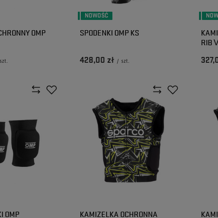
NOWOŚĆ
NOW
CHRONNY OMP
SPODENKI OMP KS
KAM
RIB 
428,00 zł
327,
szt.
/
szt.
I OMP
KAMIZELKA OCHRONNA
KAM