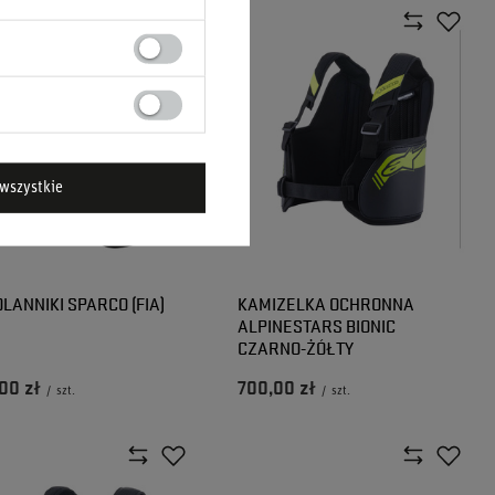
wszystkie
LANNIKI SPARCO (FIA)
KAMIZELKA OCHRONNA
ALPINESTARS BIONIC
CZARNO-ŻÓŁTY
00 zł
700,00 zł
/
szt.
/
szt.