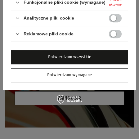
Zawsze
Funkcjonalne pliki cookie (wymagane)
aktywne
Bądź na bieżąco i zapisz się do naszego
newslettera!
Analityczne pliki cookie
Podaj swoje imię
Reklamowe pliki cookie
Podaj swój adres e-mail
Potwierdzam wszystkie
Wyrażam zgodę na przetwarzanie moich
danych osobowych (adres e-mail) na potrzeby
Potwierdzam wymagane
wysyłki newslettera z informacją handlową
(marketing). Więcej w
polityce prywatności.
ZAPISZ SIĘ