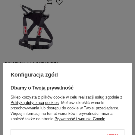
KOŁNIERZ HANS SIMPSON
HYBRID PRO LITE
Konfiguracja zgód
6 362,00 zł
/
szt.
Dbamy o Twoją prywatność
Sklep korzysta z plików cookie w celu realizacji usług zgodnie z
Polityką dotyczącą cookies
. Możesz określić warunki
przechowywania lub dostępu do cookie w Twojej przeglądarce.
Więcej informacji na temat warunków i prywatności można
znaleźć także na stronie
Prywatność i warunki Google
.
NEWSLETTER