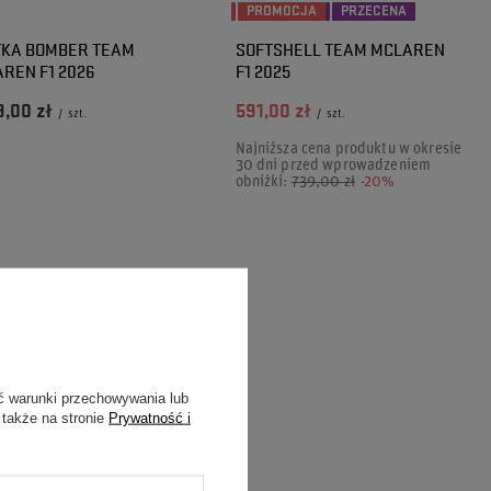
PROMOCJA
PRZECENA
TKA BOMBER TEAM
SOFTSHELL TEAM MCLAREN
REN F1 2026
F1 2025
9,00 zł
591,00 zł
/
szt.
/
szt.
Najniższa cena produktu w okresie
30 dni przed wprowadzeniem
obniżki:
739,00 zł
-20%
ć warunki przechowywania lub
 także na stronie
Prywatność i