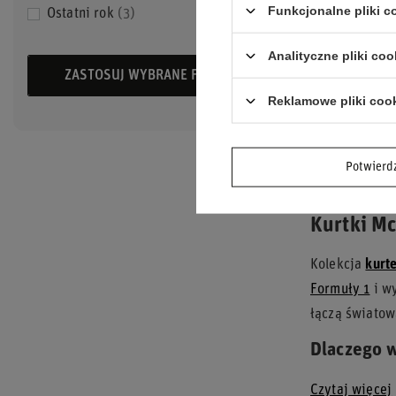
Funkcjonalne pliki 
Ostatni rok
3
BEZRĘKAWN
MCLAREN F1
Analityczne pliki coo
ZASTOSUJ WYBRANE FILTRY
455,00 zł
/
Reklamowe pliki coo
Najniższa cen
30 dni przed
obniżki:
569,0
Potwier
Kurtki Mc
Kolekcja
kurt
Formuły 1
i wy
łączą światow
Dlaczego w
Czytaj więcej