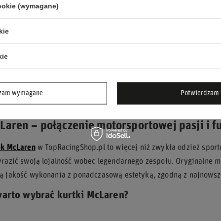
cookie (wymagane)
IK TEAM
kie
szt.
kie
a produktu w okresie
 wprowadzeniem
0 zł
-20%
dzam wymagane
Potwierdzam 
Laren – połączenie motorsportowej pasji i f
ek McLaren
w TopRacingShop.pl to więcej niż zwykła odzież sport
razić swoją lojalność wobec legendarnego zespołu. Oryginalne 
ą jakość wykonania z ponadczasową estetyką, zgodną z najnowsz
arto wybrać kurtki McLaren?