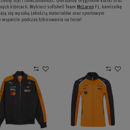
czesny styl i funkcjonalność. Oferujemy oryginalne kurtki oraz
nych kibicach. Wybierz softshell Team
McLaren
F1, kamizelkę
ają się wysoką jakością materiałów oraz sportowym
 wsparcie podczas kibicowania na torze!