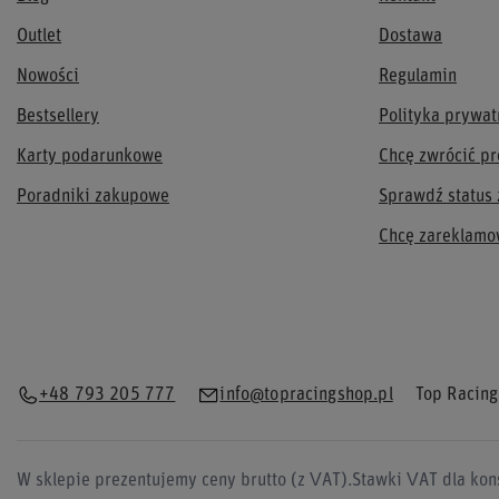
Outlet
Dostawa
Nowości
Regulamin
Bestsellery
Polityka prywat
Karty podarunkowe
Chcę zwrócić pr
Poradniki zakupowe
Sprawdź status
Chcę zareklamo
+48 793 205 777
info@topracingshop.pl
Top Racing
W sklepie prezentujemy ceny brutto (z VAT).
Stawki VAT dla kon