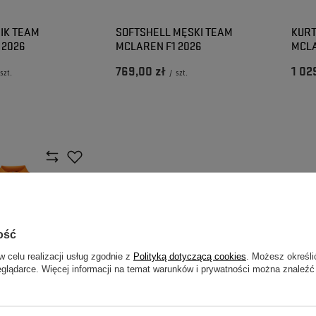
IK TEAM
SOFTSHELL MĘSKI TEAM
KUR
 2026
MCLAREN F1 2026
MCLA
769,00 zł
1 02
szt.
/
szt.
ość
w celu realizacji usług zgodnie z
Polityką dotyczącą cookies
. Możesz określi
eglądarce. Więcej informacji na temat warunków i prywatności można znaleźć
PRZECENA