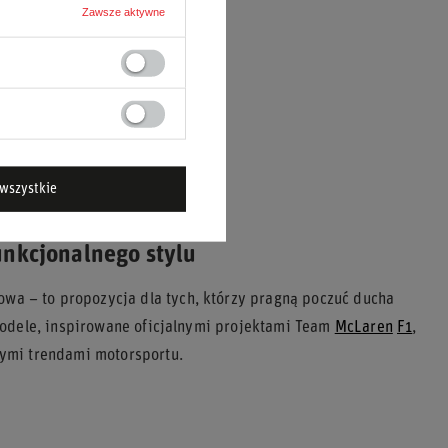
Zawsze aktywne
wszystkie
unkcjonalnego stylu
owa – to propozycja dla tych, którzy pragną poczuć ducha
modele, inspirowane oficjalnymi projektami Team
McLaren
F1
,
ymi trendami motorsportu.