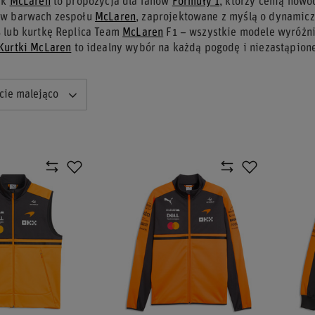
ek
McLaren
to propozycja dla fanów
Formuły 1
, którzy cenią nowo
 w barwach zespołu
McLaren
, zaprojektowane z myślą o dynamicz
 lub kurtkę Replica Team
McLaren
F1 – wszystkie modele wyróżni
Kurtki McLaren
to idealny wybór na każdą pogodę i niezastąpione
cie malejąco