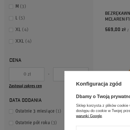
M
3
BEZRĘKAWN
MCLAREN F1
L
5
569,00 zł
XL
4
/
XXL
4
CENA
-
zł
zł
Konfiguracja zgód
Zastosuj zakres cen
Dbamy o Twoją prywatn
DATA DODANIA
Sklep korzysta z plików cookie 
dostępu do cookie w Twojej prz
Ostatnie 3 miesiące
1
warunki Google
.
Ostatnie pół roku
3
PROMOCJA