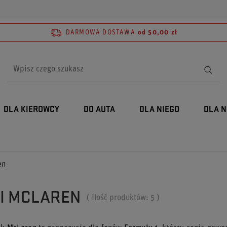
DARMOWA DOSTAWA
od 50,00 zł
DLA KIEROWCY
DO AUTA
DLA NIEGO
DLA N
en
I MCLAREN
( ilość produktów:
5
)