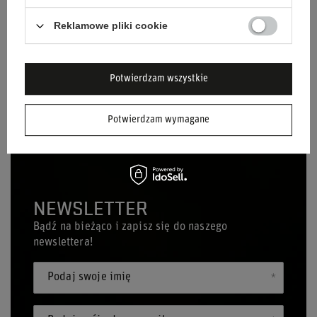
to, czy wybierasz się na weekend wyścigowy, na spacer po
Reklamowe pliki cookie
mieście czy planujesz aktywności outdoorowe, kurtka z
oficjalnej kolekcji F1 to idealny wybór.
Potwierdzam wszystkie
Czytaj więcej
Potwierdzam wymagane
NEWSLETTER
Bądź na bieżąco i zapisz się do naszego
newslettera!
Podaj swoje imię