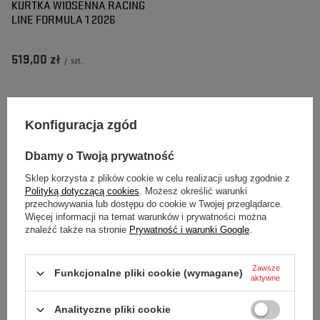
KURTKA WIOSENNA RACING
LINE FORMULA 1 2026
519,00 zł
/
szt.
Kurtki Formuła 1 – połączenie pasji do F1
Konfiguracja zgód
z funkcjonalnością
Dbamy o Twoją prywatność
Kolekcja
kurtki Formuła 1
w TopRacingShop wyróżnia się nie
Sklep korzysta z plików cookie w celu realizacji usług zgodnie z
Polityką dotyczącą cookies
. Możesz określić warunki
tylko unikalnym stylem inspirowanym światem sportów
przechowywania lub dostępu do cookie w Twojej przeglądarce.
motorowych, ale także najwyższą jakością wykonania i
Więcej informacji na temat warunków i prywatności można
znaleźć także na stronie
Prywatność i warunki Google
.
doskonałą ochroną przed niekorzystnymi warunkami
atmosferycznymi. To propozycje dla entuzjastów prędkości i
Zawsze
Funkcjonalne pliki cookie (wymagane)
fanów technologii, którzy chcą podkreślić swoją
aktywne
przynależność do globalnej społeczności kibiców F1 zarówno
Analityczne pliki cookie
na torze, jak i w codziennych stylizacjach. Bez względu na