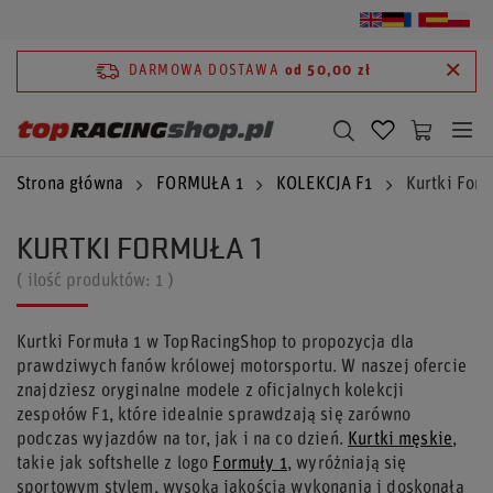
DARMOWA DOSTAWA
od 50,00 zł
Strona główna
FORMUŁA 1
KOLEKCJA F1
Kurtki Form
KURTKI FORMUŁA 1
( ilość produktów:
1
)
Kurtki Formuła 1 w TopRacingShop to propozycja dla
prawdziwych fanów królowej motorsportu. W naszej ofercie
znajdziesz oryginalne modele z oficjalnych kolekcji
zespołów F1, które idealnie sprawdzają się zarówno
podczas wyjazdów na tor, jak i na co dzień.
Kurtki męskie
,
takie jak softshelle z logo
Formuły 1
, wyróżniają się
sportowym stylem, wysoką jakością wykonania i doskonałą