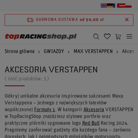
DARMOWA DOSTAWA
od 50,00 zł
Strona główna
GWIAZDY
MAX VERSTAPPEN
Akceso
AKCESORIA VERSTAPPEN
( ilość produktów:
3
)
Odkryj unikalne akcesoria inspirowane sukcesami Maxa
Verstappena – jednego z największych talentów
współczesnej
Formuły 1
. W kategorii
Akcesoria
VERSTAPPEN
w TopRacingShop znajdziesz stylowe portfele oraz
praktyczne piórniki sygnowane logo
Red Bull
Racing 2024.
Pragniemy zaoferować gadżety dla każdego fana – zarówno
dorosłych, jak i najmłodszych miłośników motorsportu.