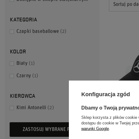
Sortuj po da
KATEGORIA
Czapki baseballowe
2
KOLOR
Biały
1
Czarny
1
Konfiguracja zgód
KIEROWCA
Dbamy o Twoją prywatn
Kimi Antonelli
2
CZAPKA Z D
Sklep korzysta z plików cookie 
ANTONELLI 
dostępu do cookie w Twojej prz
2026 CZARN
warunki Google
.
ZASTOSUJ WYBRANE FILTRY