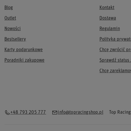
Blog
Kontakt
Outlet
Dostawa
Nowości
Regulamin
Bestsellery
Polityka prywat
Karty podarunkowe
Chcę zwrócić pr
Poradniki zakupowe
Sprawdź status
Chcę zareklamo
+48 793 205 777
info@topracingshop.pl
Top Racing