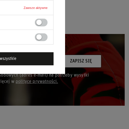
Zawsze aktywne
wszystkie
ój adres e-mail
ZAPISZ SIĘ
obowych (adres e-mail) na potrzeby wysyłki
Więcej w
polityce prywatności.