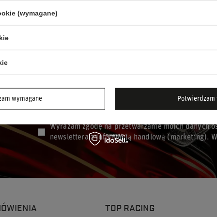
239,00 zł
szt.
/
szt.
cookie (wymagane)
kie
kie
dzam wymagane
Potwierdzam 
Podaj swoje imię
Podaj sw
Wyrażam zgodę na przetwarzanie moich danych os
newslettera z informacją handlową (marketing). 
MÓWIENIA
TOP RACING