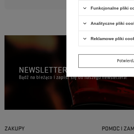
239,00 zł
/
Funkcjonalne pliki 
Analityczne pliki coo
Reklamowe pliki coo
Potwier
NEWSLETTER
Bądź na bieżąco i zapisz się do naszego newslettera!
ZAKUPY
POMOC I ZA