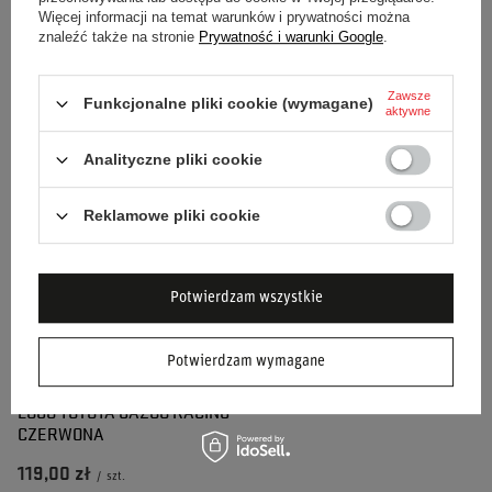
Więcej informacji na temat warunków i prywatności można
znaleźć także na stronie
Prywatność i warunki Google
.
CZAPKA Z DASZKIEM WEC
CZAPKA Z DASZKIEM SIDE
TEAM TOYOTA GAZOO RACING
LOGO TOYOTA GAZOO RACING
CZARNA
Zawsze
Funkcjonalne pliki cookie (wymagane)
aktywne
119,00 zł
119,00 zł
/
szt.
/
szt.
Analityczne pliki cookie
Reklamowe pliki cookie
Potwierdzam wszystkie
Potwierdzam wymagane
CZAPKA Z DASZKIEM LARGE
LOGO TOYOTA GAZOO RACING
CZERWONA
119,00 zł
/
szt.