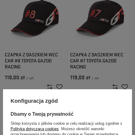
CZAPKA Z DASZKIEM WEC
CZAPKA Z DASZKIEM WEC
CAR #8 TOYOTA GAZOO
CAR #7 TOYOTA GAZOO
RACING
RACING
119,00 zł
119,00 zł
/
szt.
/
szt.
Konfiguracja zgód
Dbamy o Twoją prywatność
Sklep korzysta z plików cookie w celu realizacji usług zgodnie z
Polityką dotyczącą cookies
. Możesz określić warunki
przechowywania lub dostępu do cookie w Twojej przeglądarce.