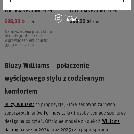
BLUZA MĘSKA HOODY ALBON
BLUZA MĘSKA HOODY CORE
WILLIAMS RACING 2024
WILLIAMS RACING 2025
239,00 zł
369,00 zł
/
szt.
/
szt.
Najniższa cena produktu w
okresie 30 dni przed
wprowadzeniem obniżki:
399,00 zł
-40%
Bluzy Williams – połączenie
wyścigowego stylu z codziennym
komfortem
Bluzy Williams
to propozycja, która zadowoli zarówno
zagorzałych fanów
Formuły 1
, jak i osoby ceniące sportowy
design na co dzień. Oficjalne modele z kolekcji
Williams
Racing
na sezon 2024 oraz 2025 czerpią inspiracje