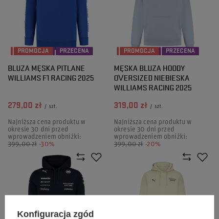
PROMOCJA
PRZECENA
PROMOCJA
PRZECENA
BLUZA MĘSKA PITLANE
MĘSKA BLUZA HOODY
WILLIAMS F1 RACING 2025
OVERSIZED NIEBIESKA
WILLIAMS RACING 2025
279,00 zł
319,00 zł
/
szt.
/
szt.
Najniższa cena produktu w
Najniższa cena produktu w
okresie 30 dni przed
okresie 30 dni przed
wprowadzeniem obniżki:
wprowadzeniem obniżki:
399,00 zł
-30%
399,00 zł
-20%
Konfiguracja zgód