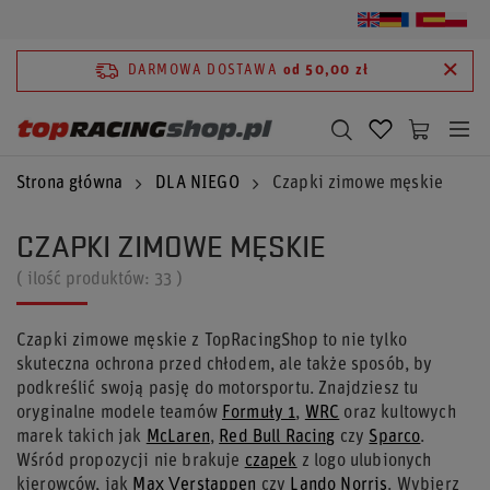
DARMOWA DOSTAWA
od 50,00 zł
Strona główna
DLA NIEGO
Czapki zimowe męskie
CZAPKI ZIMOWE MĘSKIE
( ilość produktów:
33
)
Czapki zimowe męskie z TopRacingShop to nie tylko
skuteczna ochrona przed chłodem, ale także sposób, by
podkreślić swoją pasję do motorsportu. Znajdziesz tu
oryginalne modele teamów
Formuły 1
,
WRC
oraz kultowych
marek takich jak
McLaren
,
Red Bull Racing
czy
Sparco
.
Wśród propozycji nie brakuje
czapek
z logo ulubionych
kierowców, jak
Max Verstappen
czy
Lando Norris
. Wybierz