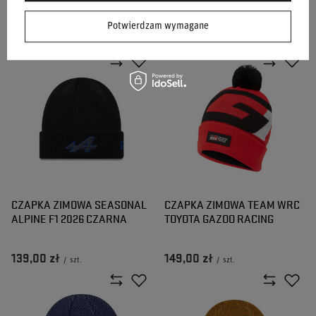
CZARNA
ZIELONA
Potwierdzam wymagane
139,00 zł
139,00 zł
/
szt.
/
szt.
CZAPKA ZIMOWA SEASONAL
CZAPKA ZIMOWA TEAM WRC
ALPINE F1 2026 CZARNA
TOYOTA GAZOO RACING
139,00 zł
149,00 zł
/
szt.
/
szt.