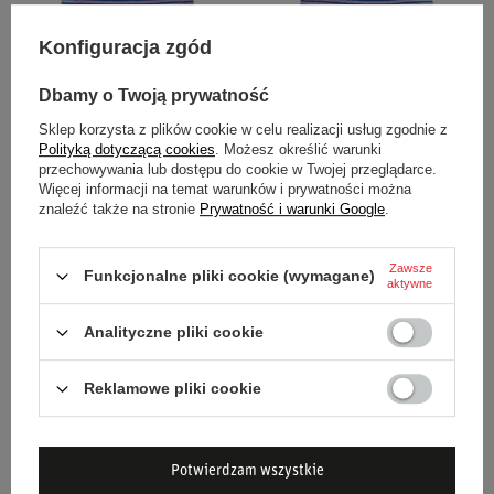
Konfiguracja zgód
Dbamy o Twoją prywatność
CZAPKA ZIMOWA PIERRE
CZAPKA ZIMOWA TEAM
Sklep korzysta z plików cookie w celu realizacji usług zgodnie z
GASLY TEAM ALPINE F1 2026
ALPINE F1 2026
Polityką dotyczącą cookies
. Możesz określić warunki
przechowywania lub dostępu do cookie w Twojej przeglądarce.
Więcej informacji na temat warunków i prywatności można
znaleźć także na stronie
Prywatność i warunki Google
.
159,00 zł
159,00 zł
/
szt.
/
szt.
Zawsze
Funkcjonalne pliki cookie (wymagane)
aktywne
Analityczne pliki cookie
Reklamowe pliki cookie
CZAPKA ZIMOWA SEASONAL
CZAPKA ZIMOWA SEASONAL
Potwierdzam wszystkie
RED BULL RACING F1 2026
RED BULL RACING F1 2026