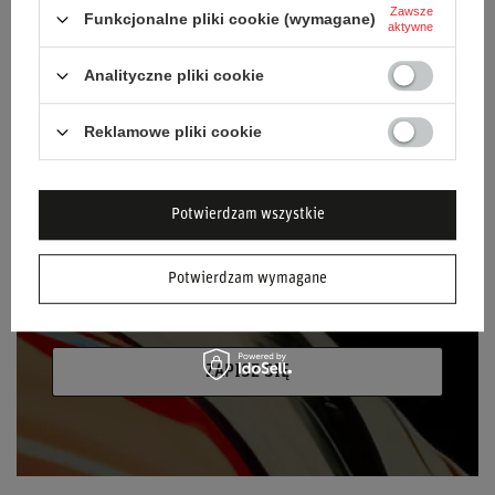
NEWSLETTER
Zawsze
Funkcjonalne pliki cookie (wymagane)
aktywne
Bądź na bieżąco i zapisz się do naszego
newslettera!
Analityczne pliki cookie
Podaj swoje imię
Reklamowe pliki cookie
Podaj swój adres e-mail
Potwierdzam wszystkie
Wyrażam zgodę na przetwarzanie moich
danych osobowych (adres e-mail) na potrzeby
Potwierdzam wymagane
wysyłki newslettera z informacją handlową
(marketing). Więcej w
polityce prywatności.
ZAPISZ SIĘ