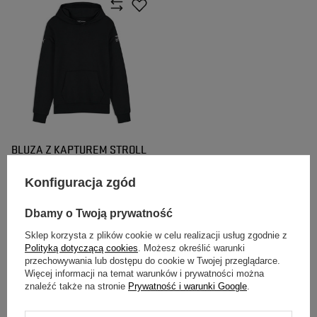
BLUZA Z KAPTUREM STROLL
CANADA GP ASTON MARTIN
F1 2026
Konfiguracja zgód
449,00 zł
/
szt.
Dbamy o Twoją prywatność
Sklep korzysta z plików cookie w celu realizacji usług zgodnie z
Polityką dotyczącą cookies
. Możesz określić warunki
przechowywania lub dostępu do cookie w Twojej przeglądarce.
Więcej informacji na temat warunków i prywatności można
znaleźć także na stronie
Prywatność i warunki Google
.