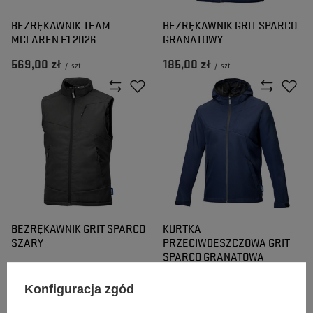
BEZRĘKAWNIK TEAM
BEZRĘKAWNIK GRIT SPARCO
MCLAREN F1 2026
GRANATOWY
569,00 zł
185,00 zł
/
szt.
/
szt.
BEZRĘKAWNIK GRIT SPARCO
KURTKA
SZARY
PRZECIWDESZCZOWA GRIT
SPARCO GRANATOWA
Konfiguracja zgód
185,00 zł
185,00 zł
/
szt.
/
szt.