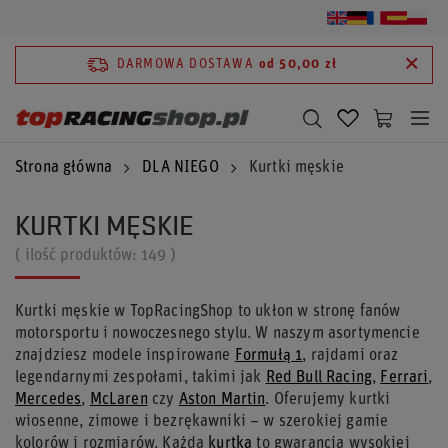
DARMOWA DOSTAWA
od 50,00 zł
Strona główna
DLA NIEGO
Kurtki męskie
KURTKI MĘSKIE
( ilość produktów:
149
)
Kurtki męskie w TopRacingShop to ukłon w stronę fanów
motorsportu i nowoczesnego stylu. W naszym asortymencie
znajdziesz modele inspirowane
Formułą 1
, rajdami oraz
legendarnymi zespołami, takimi jak
Red Bull Racing
,
Ferrari
,
Mercedes
,
McLaren
czy
Aston Martin
. Oferujemy kurtki
wiosenne, zimowe i bezrękawniki – w szerokiej gamie
kolorów i rozmiarów. Każda
kurtka
to gwarancja wysokiej