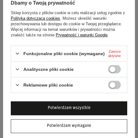
Dbamy o Twoją prywatność
Sklep korzysta z plików cookie w celu realizacji usług zgodnie z
Polityką dotyczącą cookies
. Możesz określić warunki
przechowywania lub dostępu do cookie w Twojej przeglądarce.
Więcej informacji na temat warunków i prywatności można
znaleźć także na stronie
Prywatność i warunki Google
.
Zawsze
Funkcjonalne pliki cookie (wymagane)
aktywne
KURTKA
KURTKA SOFTSHELL GRIT
Analityczne pliki cookie
PRZECIWDESZCZOWA GRIT
SPARCO GRANATOWA
SPARCO SZARA
Reklamowe pliki cookie
185,00 zł
285,00 zł
/
szt.
/
szt.
Potwierdzam wszystkie
Potwierdzam wymagane