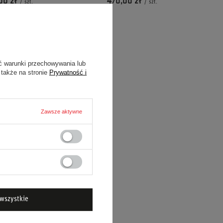
00 zł
470,00 zł
/
szt.
/
szt.
ć warunki przechowywania lub
 także na stronie
Prywatność i
Zawsze aktywne
WANIE FOTELI
TOWYCH SPARCO DLA
 CORSA C PRAWE
00 zł
/
szt.
wszystkie