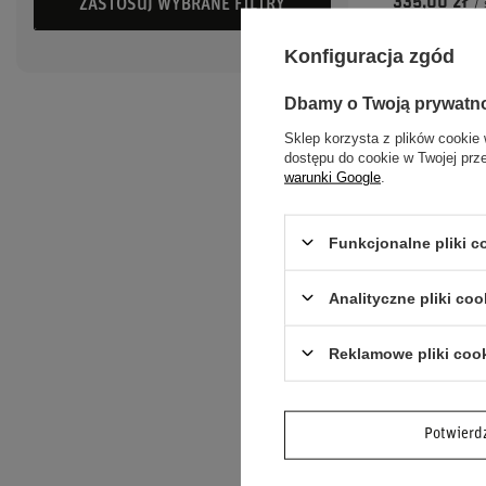
335,00 zł
ZASTOSUJ WYBRANE FILTRY
/
Konfiguracja zgód
Dbamy o Twoją prywatn
Sklep korzysta z plików cookie 
dostępu do cookie w Twojej prz
warunki Google
.
Funkcjonalne pliki 
Analityczne pliki coo
MOCOWANIE 
Reklamowe pliki coo
SPORTOWYC
OPEL ASTRA 
470,00 zł
/
Potwier