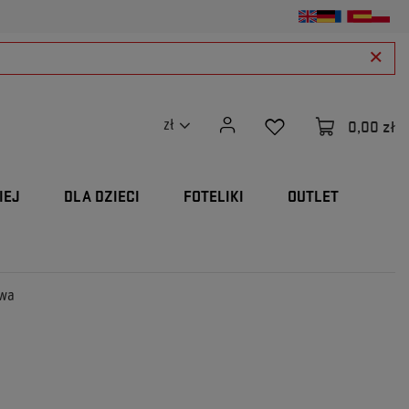
0,00 zł
zł
IEJ
DLA DZIECI
FOTELIKI
OUTLET
owa