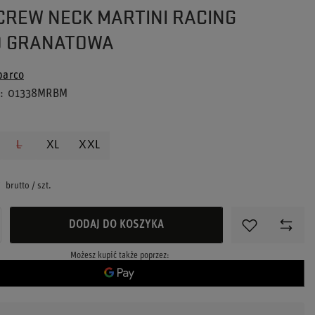
CREW NECK MARTINI RACING
O GRANATOWA
parco
u
01338MRBM
L
XL
XXL
ł
brutto
/
szt.
DODAJ DO KOSZYKA
Możesz kupić także poprzez: