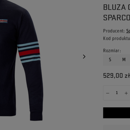
BLUZA 
SPARC
Producent
S
Kod produkt
Rozmiar
S
M
529,00 z