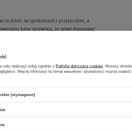
a co dzień, na spotkaniach z przyjaciółmi, a
iwersalny kolor sprawiają, że łatwo dopasować
ość
w celu realizacji usług zgodnie z
Polityką dotyczącą cookies
. Możesz określi
e wyjątkowy charakter.
eglądarce. Więcej informacji na temat warunków i prywatności można znaleźć
godę.
leżność do świata motorsportu.
cookie (wymagane)
arco!
kie
kie