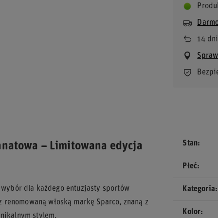
Produ
Darmo
14
dni
Bezpi
Stan
ranatowa – Limitowana edycja
Płeć
y wybór dla każdego entuzjasty sportów
Kategoria
z renomowaną włoską markę Sparco, znaną z
Kolor
unikalnym stylem.