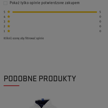
Pokaż tylko opinie potwierdzone zakupem
5
5
4
0
3
0
2
0
1
0
Kliknij ocenę aby filtrować opinie
PODOBNE PRODUKTY