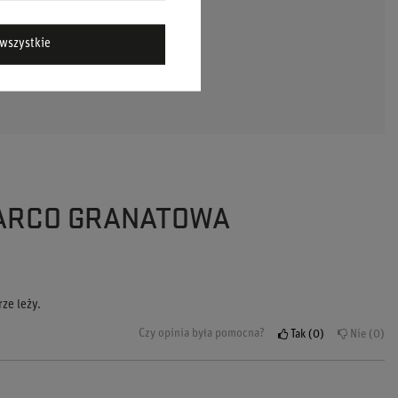
wszystkie
DAJ PYTANIE
SPARCO GRANATOWA
ze leży.
Czy opinia była pomocna?
Tak
0
Nie
0