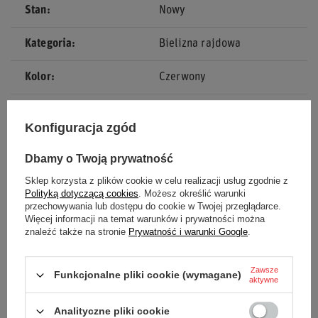
Stan
Nowy
Kategoria
Bielizna rajdowa
Kolor
Czerwony
Grupa wiekowa
Dorośli
Konfiguracja zgód
Homologacja
Bez homologacji
Dbamy o Twoją prywatność
Marka
Sparco
Sklep korzysta z plików cookie w celu realizacji usług zgodnie z
Polityką dotyczącą cookies
. Możesz określić warunki
przechowywania lub dostępu do cookie w Twojej przeglądarce.
Płeć
Unisex
Więcej informacji na temat warunków i prywatności można
znaleźć także na stronie
Prywatność i warunki Google
.
Materiał
Bawełna
Zawsze
Funkcjonalne pliki cookie (wymagane)
aktywne
Analityczne pliki cookie