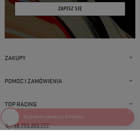
ZAPISZ SIĘ
ZAKUPY
POMOC I ZAMÓWIENIA
TOP RACING
×
Ten produkt wybrało już
4
klientów
+48 793 205 777
info@topracingshop.pl