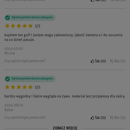
Tak
0
Nie
0
Opinia potwierdzona zakupem
5/5
kupiłem ten golf i jestem mega zadowolony. jakość świetna a i do noszenia
na co dzień pasuje.
2024-10-20
Michał
Czy opinia była pomocna?
Tak
0
Nie
0
Opinia potwierdzona zakupem
5/5
bardzo wygodny i fajnie wygląda na żywo. materiał jest przyjemny dla skóry.
2024-08-01
Adam
Czy opinia była pomocna?
Tak
0
Nie
0
ZOBACZ WIĘCEJ
Opinia potwierdzona zakupem
Opinia potwierdzona zakupem