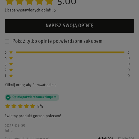
5.00
Liczba wystawionych opinii: 5
NAPISZ SWOJĄ OPINIĘ
Pokaż tylko opinie potwierdzone zakupem
5
5
4
0
3
0
2
0
1
0
Kliknij ocenę aby filtrować opinie
Opinia potwierdzona zakupem
5/5
świetny produkt gorąco polecam!
2025-01-05
Julia
Czy opinia była pomocna?