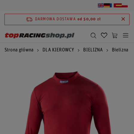
DARMOWA DOSTAWA
od 50,00 zł
Strona główna
DLA KIEROWCY
BIELIZNA
Bielizna S