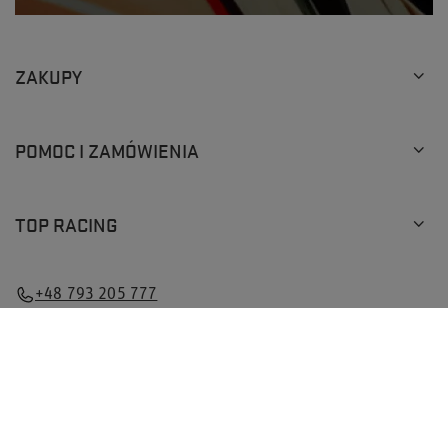
ZAKUPY
POMOC I ZAMÓWIENIA
TOP RACING
+48 793 205 777
info@topracingshop.pl
Top Racing Shop Sp. z o.o.
,
Powstańców Śląskich 127
,
01-355
Warszawa