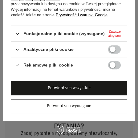
przechowywania lub dostępu do cookie w Twojej przeglądarce.
Więcej informacji na temat warunków i prywatności można
Grupa wiekowa
Dorośli
znaleźć także na stronie
Prywatność i warunki Google
.
Homologacja
Bez homologacji
Zawsze
Funkcjonalne pliki cookie (wymagane)
aktywne
Marka
OMP Racing
Analityczne pliki cookie
Płeć
Unisex
Reklamowe pliki cookie
Materiał
Welur
Silikon
Potwierdzam wszystkie
Potwierdzam wymagane
POTRZEBUJESZ POMOCY? MASZ
PYTANIA?
Zadaj pytanie a my odpowiemy niezwłocznie,