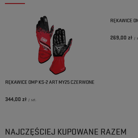
Paweł
Ewa
Czy opinia była pomocna?
Czy opinia była pomocna?
Tak
Tak
0
0
Nie
Nie
0
0
RĘKAWICE OM
269,00 zł
/
RĘKAWICE OMP KS-2 ART MY25 CZERWONE
344,00 zł
/
szt.
NAJCZĘŚCIEJ KUPOWANE RAZEM