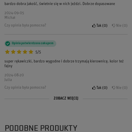
bardzo dobra jakość, świetnie się w nich jeździ. Dobrze dopasowane
2024-09-05
Michał
Czy opinia była pomocna?
Tak
0
Nie
0
Opinia potwierdzona zakupem
5/5
super rękawiczki, bardzo wygodne i dobrze trzymają kierownicę. kolor też
fajny
2024-08-20
Julia
Czy opinia była pomocna?
Tak
0
Nie
0
ZOBACZ WIĘCEJ
Opinia potwierdzona zakupem
Opinia potwierdzona zakupem
5/5
5/5
Rękawice bardzo spoko, trzymają super na kierownicy i nie pocą się w nich
Świetne rękawice do kartingu, dobrze leżą i zapewniają pewny chwyt.
ręce. Dobry zakup.
Dostawa też szybka!
PODOBNE PRODUKTY
2024-07-10
2024-06-15