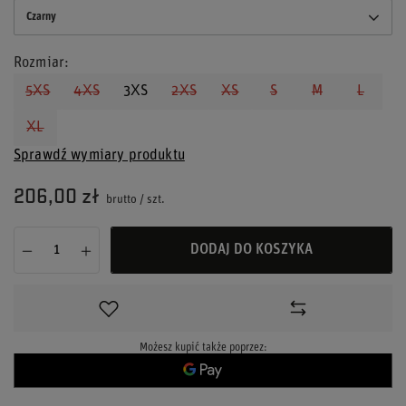
Czarny
Rozmiar
5XS
4XS
3XS
2XS
XS
S
M
L
XL
Sprawdź wymiary produktu
206,00 zł
brutto
/
szt.
DODAJ DO KOSZYKA
Możesz kupić także poprzez: