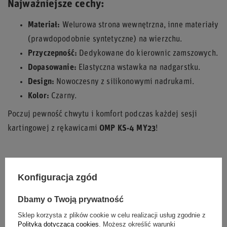
Najważniejsze cechy:
Materiał:
Welurowa strona wewnętrzna, inne materiały
(prawdopodobnie syntetyczne) na wierzchu.
Przyczepność:
Dedykowane do kierownic zamszowych.
Dopasowanie:
Elastyczna wstawka na nadgarstku.
Design:
Nowoczesny z silikonowymi nadrukami.
Kolor:
Czarny.
Poczuj pewność chwytu i komfort podczas każdej sesji
kartingowej z rękawicami
OMP KS-4 MY23
!
Stan
Nowy
Konfiguracja zgód
Kategoria
Rękawiczki
Dbamy o Twoją prywatność
Sklep korzysta z plików cookie w celu realizacji usług zgodnie z
Kolor
Czarny
Polityką dotyczącą cookies
. Możesz określić warunki