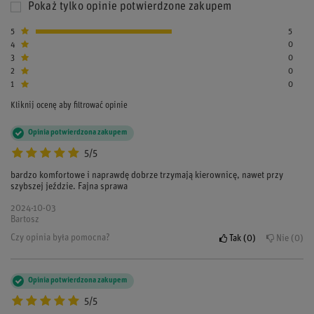
Pokaż tylko opinie potwierdzone zakupem
5
5
4
0
3
0
2
0
1
0
Kliknij ocenę aby filtrować opinie
Opinia potwierdzona zakupem
5/5
bardzo komfortowe i naprawdę dobrze trzymają kierownicę, nawet przy
szybszej jeździe. Fajna sprawa
2024-10-03
Bartosz
Czy opinia była pomocna?
Tak
0
Nie
0
Opinia potwierdzona zakupem
5/5