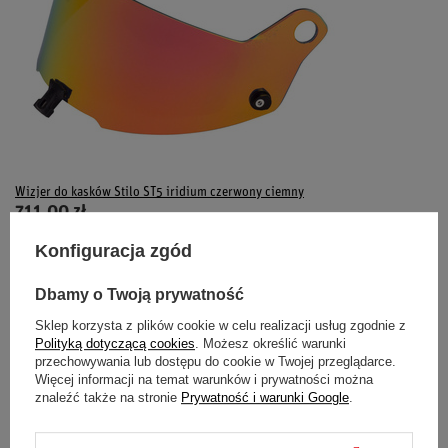
Wizjer do kasków Stilo ST5 iridium czerwony ciemny
711,00 zł
Konfiguracja zgód
Magazyn firmy Top Racing
Dostępny
Dbamy o Twoją prywatność
Sklep korzysta z plików cookie w celu realizacji usług zgodnie z
Polityką dotyczącą cookies
. Możesz określić warunki
przechowywania lub dostępu do cookie w Twojej przeglądarce.
Więcej informacji na temat warunków i prywatności można
znaleźć także na stronie
Prywatność i warunki Google
.
NEWSLETTER