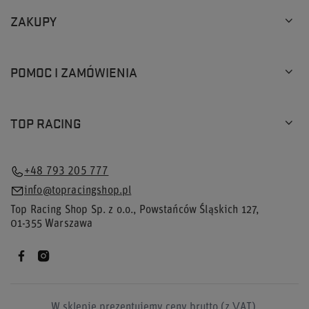
ZAKUPY
POMOC I ZAMÓWIENIA
TOP RACING
+48 793 205 777
info@topracingshop.pl
Top Racing Shop Sp. z o.o.
,
Powstańców Śląskich 127
,
01-355
Warszawa
W sklepie prezentujemy ceny brutto (z VAT).