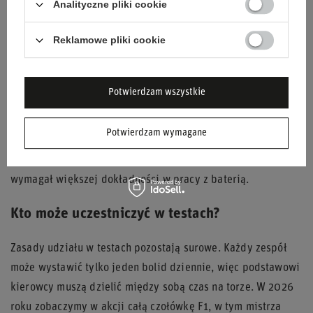
Analityczne pliki cookie
nachylenia skrzydeł, które muszą reagować błyskawicznie i
bezproblemowo. Awaria takiego układu przy prędkości 300
Reklamowe pliki cookie
km/h mogłaby skończyć się bardzo groźnie.
Drugim kluczowym elementem jest system odzyskiwania
Potwierdzam wszystkie
energii z hamowania. Po likwidacji MGU-H kierowcy będą
polegać wyłącznie na MGU-K, co zmieni balans hamowania i
Potwierdzam wymagane
zachowanie auta przy wejściu w zakręt. Testy pozwolą
zawodnikom nauczyć się nowego stylu jazdy, który będzie
wymagał większej dokładności w pracy z baterią.
Kto może uczestniczyć w testach?
Zasady udziału w testach pozostają surowe. Każdy zespół
może wystawić tylko jeden bolid dziennie, więc podstawowi
kierowcy muszą dzielić między sobą czas na torze. W 2026
roku zobaczymy w akcji całą czołówkę F1, w tym mistrza