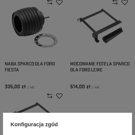
NABA SPARCO DLA FORD
MOCOWANIE FOTELA SPARCO
FIESTA
DLA FORD LEWE
335,00 zł
514,00 zł
/
szt.
/
szt.
Konfiguracja zgód