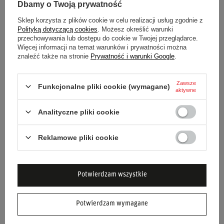
Dbamy o Twoją prywatność
Sklep korzysta z plików cookie w celu realizacji usług zgodnie z
Polityką dotyczącą cookies
. Możesz określić warunki
MOCOWANIE FOTELA SPARCO
przechowywania lub dostępu do cookie w Twojej przeglądarce.
DLA FORD PRAWE
Więcej informacji na temat warunków i prywatności można
znaleźć także na stronie
Prywatność i warunki Google
.
514,00 zł
/
szt.
Zawsze
Funkcjonalne pliki cookie (wymagane)
aktywne
Analityczne pliki cookie
Reklamowe pliki cookie
NEWSLETTER
Bądź na bieżąco i zapisz się do naszego
Potwierdzam wszystkie
newslettera!
Potwierdzam wymagane
Podaj swoje imię