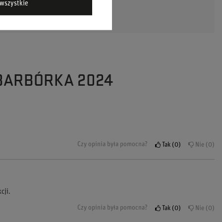
wszystkie
 BARBÓRKA 2024
Czy opinia była pomocna?
Tak
0
Nie
0
cji.
Czy opinia była pomocna?
Tak
0
Nie
0