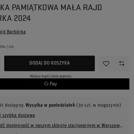
KA PAMIĄTKOWA MAŁA RAJD
KA 2024
ajd Barbórka
tto
/
szt.
DODAJ DO KOSZYKA
Możesz kupić także poprzez:
kt dostępny
Wysyłka
w poniedziałek
(39 szt. w magazynie)
 i szybka dostawa
Sprawdź dostępność w naszym sklepie stacjonarnym w Warszawie