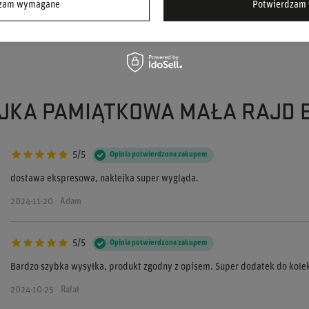
dzam wymagane
Potwierdzam 
kując dla innych.
EJKA PAMIĄTKOWA MAŁA RAJD
5/5
Opinia potwierdzona zakupem
dostawa ekspresowa, naklejka super wygląda.
2024-11-20
Adam
5/5
Opinia potwierdzona zakupem
Bardzo szybka wysyłka, produkt zgodny z opisem. Super dodatek do kolek
2024-10-25
Rafał