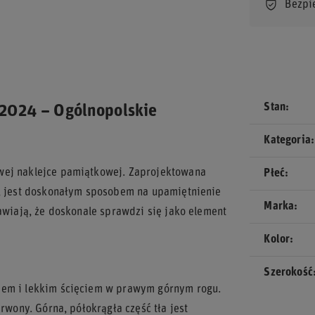
Bezpi
Stan
 2024 – Ogólnopolskie
Kategoria
wej naklejce pamiątkowej. Zaprojektowana
Płeć
w, jest doskonałym sposobem na upamiętnienie
Marka
rawiają, że doskonale sprawdzi się jako element
Kolor
Szerokość
iem i lekkim ścięciem w prawym górnym rogu.
rwony. Górna, półokrągła część tła jest