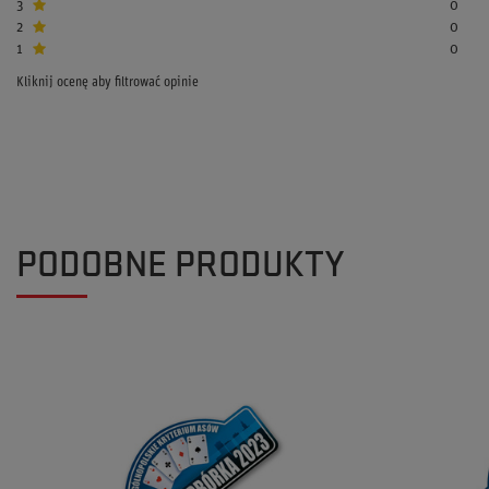
3
0
2
0
1
0
Kliknij ocenę aby filtrować opinie
PODOBNE PRODUKTY