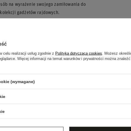
 sposób na wyrażenie swojego zamiłowania do
kolekcji gadżetów rajdowych.
4.
ość
y.
wieczność.
w celu realizacji usług zgodnie z
Polityką dotyczącą cookies
. Możesz określi
eglądarce. Więcej informacji na temat warunków i prywatności można znaleźć
zerokość 12,5 cm.
 z tą pamiątkową naklejką!
cookie (wymagane)
kie
kie
UJESZ POMOCY? MASZ PYTANIA?
ZA
 my odpowiemy niezwłocznie, najciekawsze pytania i