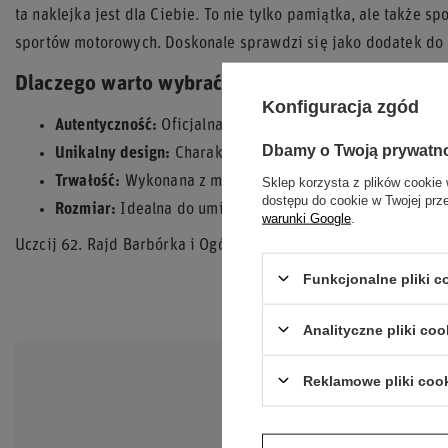
ta naklejka jest dla Ciebie. To nie tylko pamiątka, ale także
sportów motorowych. Doskonale sprawdzi się jako dodatek do 
Dlaczego warto wybrać tę naklejkę?
Konfiguracja zgód
Autentyczność:
Oficjalna pamiątka z Rajdu Barbórka 202
Dbamy o Twoją prywatn
Unikalny design:
Charakterystyczna grafika i logo imprez
Trwałość:
Wykonana z materiałów zapewniających długo
Sklep korzysta z plików cookie 
dostępu do cookie w Twojej prz
Rozmiar:
Idealna do umieszczenia w różnych miejscach, s
warunki Google
.
Uczcij 62. Rajd Barbórka i Ogólnopolskie Kryterium Asów 2024
Funkcjonalne pliki 
Analityczne pliki coo
Reklamowe pliki coo
POTRZEB
Zadaj pytanie a