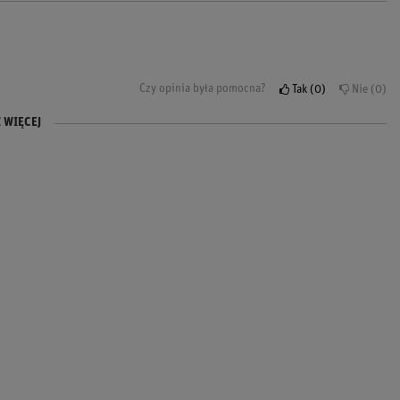
Czy opinia była pomocna?
Tak
0
Nie
0
 WIĘCEJ
Czy opinia była pomocna?
Czy opinia była pomocna?
Tak
Tak
0
0
Nie
Nie
0
0