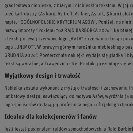
gradientowo niebieska, z białym i niebieskim tekstem. W jej c
pięć kart do gry (As karo, As trefl, As kier, As pik, 5 karo) uł
napis: “OGÓLNOPOLSKIE KRYTERIUM ASÓW”. Poniżej, na niebies
nazwą imprezy i rokiem: “62 RAJD BARBÓRKA 2024”. Na białej
i tekst: po lewej czerwone logo „AVIA” z czerwoną ikoną i po
logo „UNIMOT”. W prawym górnym narożniku niebieskiego pasa 
GRUDNIA 2024”. Powierzchnia naklejki wydaje się gładka i błys
tekst są wyraźne, a krawędzie ostre. Produkt prezentuje się w
Wyjątkowy design i trwałość
Naklejka została wykonana z myślą o trwałości i zachowaniu in
unikatowy design, nawiązujący do motywu Asów, wyróżnia ją sp
logo sponsorów dodają jej profesjonalnego i oficjalnego charak
Idealna dla kolekcjonerów i fanów
Jeśli jesteś pasjonatem rajdów samochodowych, a Rajd Barbór