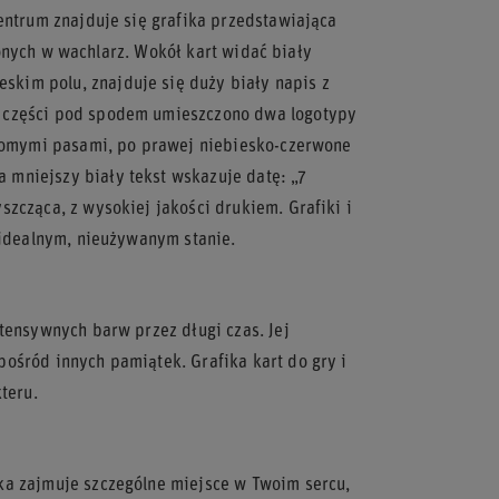
entrum znajduje się grafika przedstawiająca
ożonych w wachlarz. Wokół kart widać biały
kim polu, znajduje się duży biały napis z
 części pod spodem umieszczono dwa logotypy
ziomymi pasami, po prawej niebiesko-czerwone
mniejszy biały tekst wskazuje datę: „7
zcząca, z wysokiej jakości drukiem. Grafiki i
 idealnym, nieużywanym stanie.
tensywnych barw przez długi czas. Jej
ośród innych pamiątek. Grafika kart do gry i
teru.
ka zajmuje szczególne miejsce w Twoim sercu,