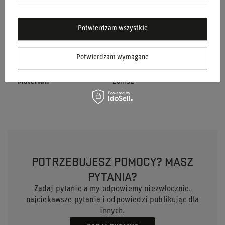
Osadzenie
63 mm
Potwierdzam wszystkie
Płeć
Unisex
Potwierdzam wymagane
Marka
Sparco
Materiał
Zamsz
POTRZEBUJESZ POMOCY? MASZ
PYTANIA?
Zadaj pytanie a my odpowiemy niezwłocznie,
najciekawsze pytania i odpowiedzi publikując dla
innych.