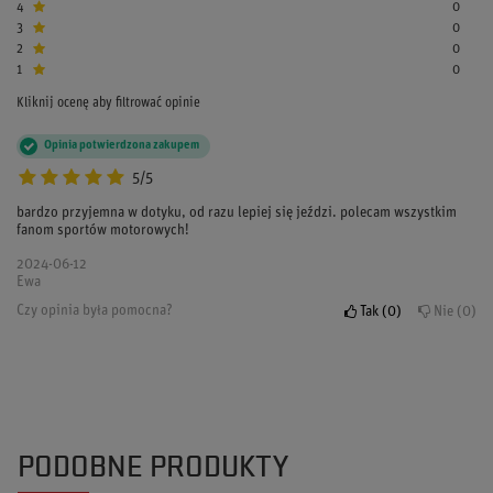
4
0
3
0
2
0
1
0
Kliknij ocenę aby filtrować opinie
Opinia potwierdzona zakupem
5/5
bardzo przyjemna w dotyku, od razu lepiej się jeździ. polecam wszystkim
fanom sportów motorowych!
2024-06-12
Ewa
Czy opinia była pomocna?
Tak
0
Nie
0
PODOBNE PRODUKTY