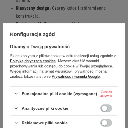
63 mm.
Klasyczny design:
Czarny kolor i trójramienna
konstrukcja.
Praktyczność:
Zintegrowany klakson.
Konfiguracja zgód
Poczuj różnicę z kierownicą
Sparco R345 zamsz
– idealnym
wyborem dla prawdziwych entuzjastów jazdy!
Dbamy o Twoją prywatność
Sklep korzysta z plików cookie w celu realizacji usług zgodnie z
Polityką dotyczącą cookies
. Możesz określić warunki
przechowywania lub dostępu do cookie w Twojej przeglądarce.
Stan
Nowy
Więcej informacji na temat warunków i prywatności można
znaleźć także na stronie
Prywatność i warunki Google
.
Kategoria
Kierownice
Zawsze
Funkcjonalne pliki cookie (wymagane)
Akcesoria samochodowe
Kierownice
aktywne
Kolor
Czarny
Analityczne pliki cookie
Średnica
350 mm
Reklamowe pliki cookie