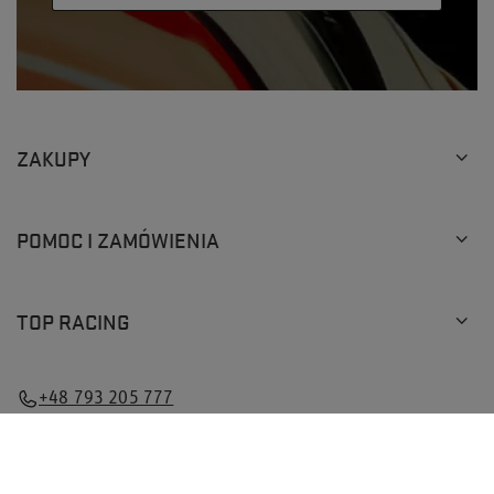
ZAKUPY
POMOC I ZAMÓWIENIA
TOP RACING
×
33 os.
przegląda teraz nasz sklep
+48 793 205 777
info@topracingshop.pl
Top Racing Shop Sp. z o.o.
,
Powstańców Śląskich 127
,
01-355
Warszawa