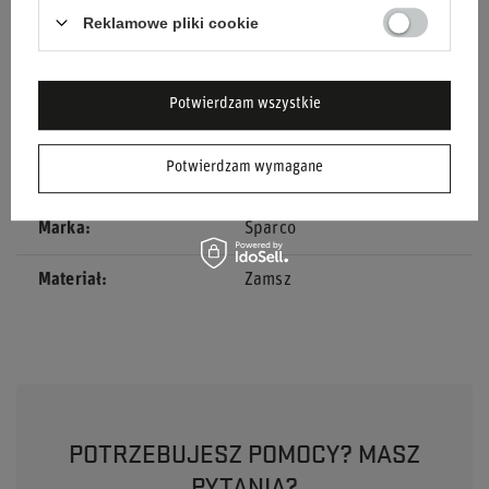
Reklamowe pliki cookie
Kolor
Czarny
Średnica
350 mm
Potwierdzam wszystkie
Osadzenie
95 mm
Potwierdzam wymagane
Płeć
Unisex
Marka
Sparco
Materiał
Zamsz
POTRZEBUJESZ POMOCY? MASZ
PYTANIA?