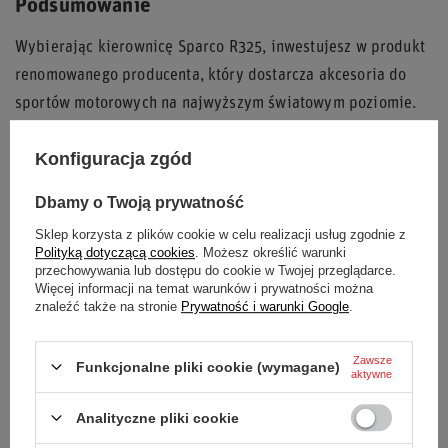
Podsumowanie
Wybierając kierownicę Sparco R325, inwestujesz w produkt
renomowanego producenta, który dostarcza akcesoria do
sportów motorowych na najwyższym światowym poziomie.
Zamszowe wykończenie, solidna konstrukcja i precyzyjne
Konfiguracja zgód
wykonanie sprawiają, że ta kierownica sprosta
oczekiwaniom nawet najbardziej wymagających kierowców.
Dbamy o Twoją prywatność
Podkreśl swój styl i pasję do motoryzacji z kierownicą
Sklep korzysta z plików cookie w celu realizacji usług zgodnie z
Sparco R325!
Polityką dotyczącą cookies
. Możesz określić warunki
przechowywania lub dostępu do cookie w Twojej przeglądarce.
Więcej informacji na temat warunków i prywatności można
znaleźć także na stronie
Prywatność i warunki Google
.
Stan
Nowy
Zawsze
Funkcjonalne pliki cookie (wymagane)
aktywne
Kategoria
Kierownice
Analityczne pliki cookie
Akcesoria samochodowe
Kierownice