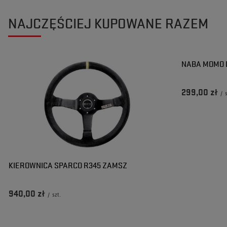
NAJCZĘŚCIEJ KUPOWANE RAZEM
NABA MOMO D
299,00 zł
/
KIEROWNICA SPARCO R345 ZAMSZ
940,00 zł
/
szt.