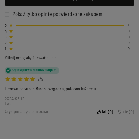
Pokaż tylko opinie potwierdzone zakupem
5
1
4
0
3
0
2
0
1
0
Kliknij ocenę aby filtrować opinie
Opinia potwierdzona zakupem
5/5
kierownica super. Bardzo wygodna, polecam każdemu.
2024-05-12
Ewa
Czy opinia była pomocna?
Tak
0
Nie
0