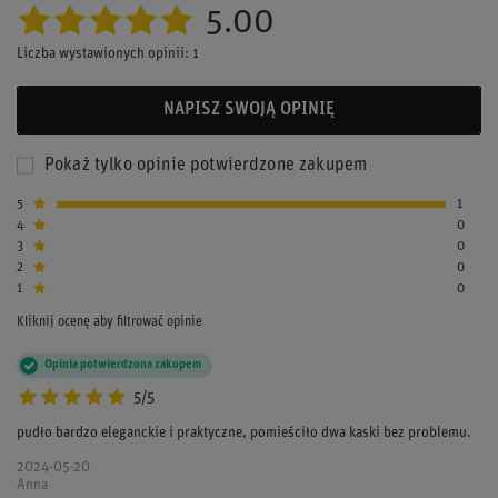
5.00
Liczba wystawionych opinii: 1
NAPISZ SWOJĄ OPINIĘ
Pokaż tylko opinie potwierdzone zakupem
5
1
4
0
3
0
2
0
1
0
Kliknij ocenę aby filtrować opinie
Opinia potwierdzona zakupem
5/5
pudło bardzo eleganckie i praktyczne, pomieściło dwa kaski bez problemu.
2024-05-20
Anna