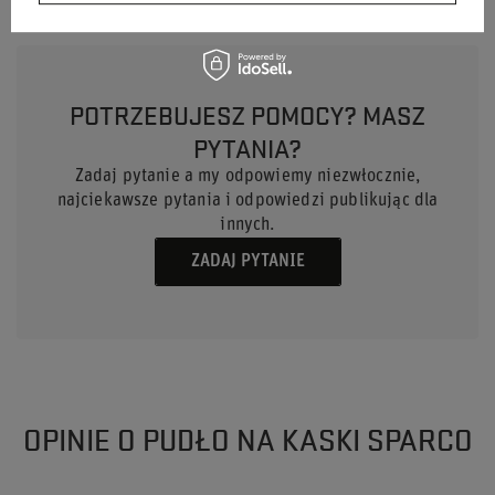
POTRZEBUJESZ POMOCY? MASZ
PYTANIA?
Zadaj pytanie a my odpowiemy niezwłocznie,
najciekawsze pytania i odpowiedzi publikując dla
innych.
ZADAJ PYTANIE
OPINIE O PUDŁO NA KASKI SPARCO