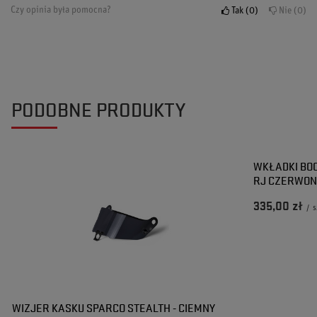
Czy opinia była pomocna?
Tak
0
Nie
0
PODOBNE PRODUKTY
WKŁADKI BO
RJ CZERWO
335,00 zł
/
s
WIZJER KASKU SPARCO STEALTH - CIEMNY