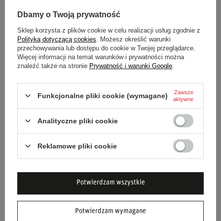
Producent:
Renomowana marka Sparco.
Dbamy o Twoją prywatność
Zadbaj o swoje kaski ze stylem i funkcjonalnością dzięki
Sklep korzysta z plików cookie w celu realizacji usług zgodnie z
pudłu na kaski Sparco!
Polityką dotyczącą cookies
. Możesz określić warunki
przechowywania lub dostępu do cookie w Twojej przeglądarce.
Więcej informacji na temat warunków i prywatności można
znaleźć także na stronie
Prywatność i warunki Google
.
Stan
Nowy
Zawsze
Funkcjonalne pliki cookie (wymagane)
aktywne
Kategoria
Kaski
Analityczne pliki cookie
Kolor
Czarny
Reklamowe pliki cookie
Materiał
Inny
Płeć
Unisex
Potwierdzam wszystkie
Marka
Sparco
Potwierdzam wymagane