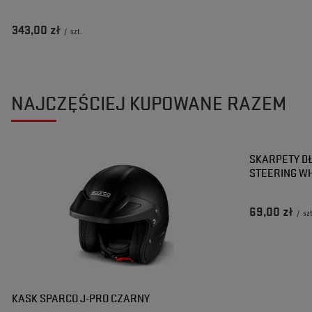
343,00 zł
/
szt.
NAJCZĘŚCIEJ KUPOWANE RAZEM
SKARPETY DŁ
STEERING W
69,00 zł
/
sz
KASK SPARCO J-PRO CZARNY