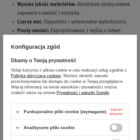
Wysoka jakość materiałów:
Aluminium anodyzowane
zapewnia trwałość i estetykę.
Czarny mat:
Eleganckie i uniwersalne wykończenie.
Prosty montaż:
Zaprojektowany z myślą o łatwej
instalacji na sportowych kierownicach.
Konfiguracja zgód
Podkreśl styl swojej kierownicy z ozdobnym pierścieniem
Sparco w czarnym macie!
Dbamy o Twoją prywatność
Sklep korzysta z plików cookie w celu realizacji usług zgodnie z
Polityką dotyczącą cookies
. Możesz określić warunki
przechowywania lub dostępu do cookie w Twojej przeglądarce.
Stan
Nowy
Więcej informacji na temat warunków i prywatności można
znaleźć także na stronie
Prywatność i warunki Google
.
Kategoria
Kierownice
Zawsze
Funkcjonalne pliki cookie (wymagane)
aktywne
Akcesoria samochodowe
Kierownice
Analityczne pliki cookie
Kolor
Czarny