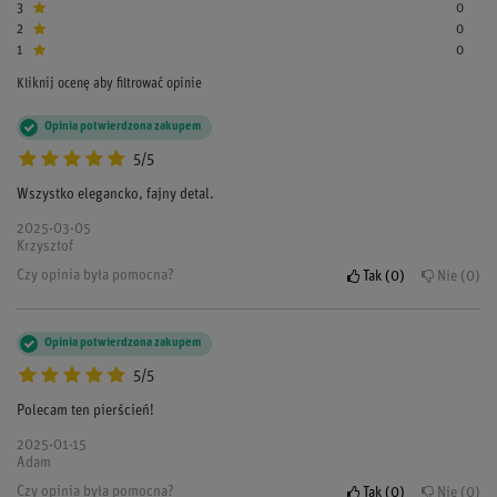
3
0
2
0
1
0
Kliknij ocenę aby filtrować opinie
Opinia potwierdzona zakupem
5/5
Wszystko elegancko, fajny detal.
2025-03-05
Krzysztof
Czy opinia była pomocna?
Tak
0
Nie
0
Opinia potwierdzona zakupem
5/5
Polecam ten pierścień!
2025-01-15
Adam
Czy opinia była pomocna?
Tak
0
Nie
0