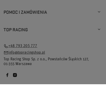
POMOC I ZAMÓWIENIA
TOP RACING
+48 793 205 777
info@topracingshop.pl
Top Racing Shop Sp. z o.o.
,
Powstańców Śląskich 127
,
01-355
Warszawa
W sklepie prezentujemy ceny brutto (z VAT).
Stawki VAT dla konsumentów z kraju:
Polska
.