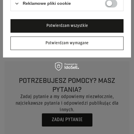
Reklamowe pliki cookie
Płeć
Unisex
Marka
Sparco
Potwierdzam wszystkie
Materiał
Aluminium
Potwierdzam wymagane
POTRZEBUJESZ POMOCY? MASZ
PYTANIA?
Zadaj pytanie a my odpowiemy niezwłocznie,
najciekawsze pytania i odpowiedzi publikując dla
innych.
ZADAJ PYTANIE