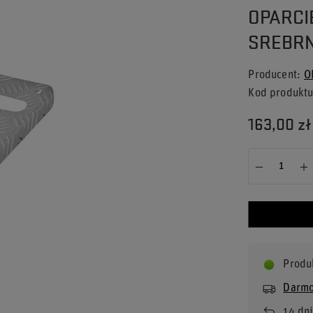
OPARCI
SREBR
Producent
O
Kod produkt
163,00 zł
Produ
Darmo
14
dni