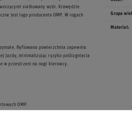
Kolor
tworzącymi siatkowany wzór. Krawędzie
Grupa wi
oczne jest logo producenta OMP. W rogach
Materiał
trzymałe. Ryflowana powierzchnia zapewnia
j jazdy, minimalizując ryzyko poślizgnięcia
e w przestrzeni na nogi kierowcy.
ortowych OMP.
pieczeństwo dzięki oparciu lewej stopy OMP.