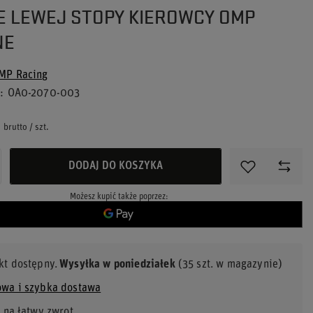
E LEWEJ STOPY KIEROWCY OMP
NE
MP Racing
u
OA0-2070-003
brutto
/
szt.
DODAJ DO KOSZYKA
Możesz kupić także poprzez:
kt dostępny
Wysyłka
w poniedziałek
(35 szt. w magazynie)
wa i szybka dostawa
 na łatwy zwrot