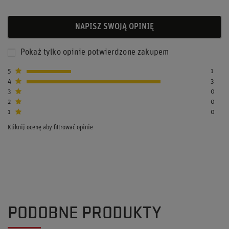
NAPISZ SWOJĄ OPINIĘ
Pokaż tylko opinie potwierdzone zakupem
5
1
4
3
3
0
2
0
1
0
Kliknij ocenę aby filtrować opinie
PODOBNE PRODUKTY