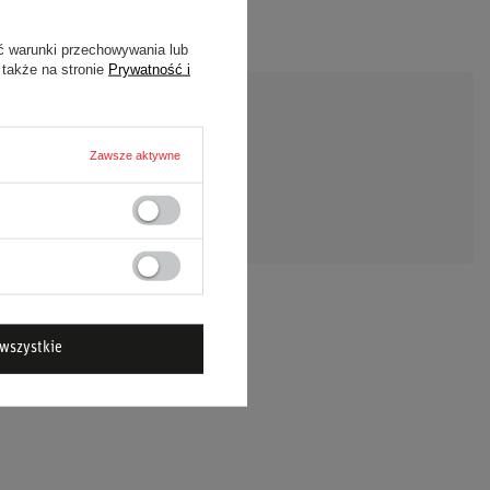
ć warunki przechowywania lub
 także na stronie
Prywatność i
Zawsze aktywne
DAJ PYTANIE
wszystkie
 OMP SREBRNE