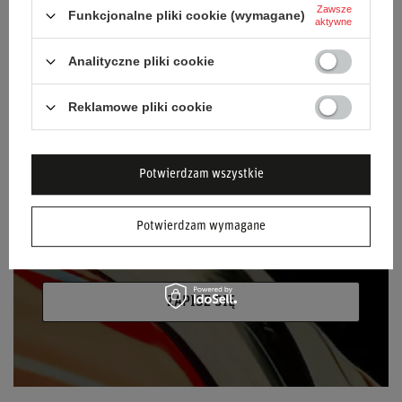
NEWSLETTER
Zawsze
Funkcjonalne pliki cookie (wymagane)
aktywne
Bądź na bieżąco i zapisz się do naszego
newslettera!
Analityczne pliki cookie
Podaj swoje imię
Reklamowe pliki cookie
Podaj swój adres e-mail
Potwierdzam wszystkie
Wyrażam zgodę na przetwarzanie moich
danych osobowych (adres e-mail) na potrzeby
Potwierdzam wymagane
wysyłki newslettera z informacją handlową
(marketing). Więcej w
polityce prywatności.
ZAPISZ SIĘ