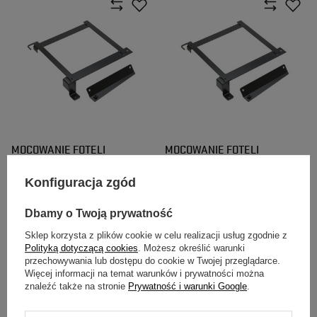
MOCOWANIE FOTELI
MOCOWANIE FOTELI
SPORTOWYCH SPARCO DLA
SPORTOWYCH SPARCO DLA
FIAT 500 LEWE
FIAT 500 PRAWE
Konfiguracja zgód
660,00 zł
649,00 zł
/
szt.
/
szt.
Dbamy o Twoją prywatność
Sklep korzysta z plików cookie w celu realizacji usług zgodnie z
Polityką dotyczącą cookies
. Możesz określić warunki
przechowywania lub dostępu do cookie w Twojej przeglądarce.
Więcej informacji na temat warunków i prywatności można
znaleźć także na stronie
Prywatność i warunki Google
.