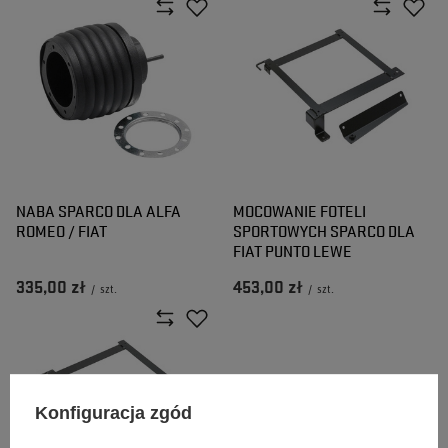
NABA SPARCO DLA ALFA
MOCOWANIE FOTELI
ROMEO / FIAT
SPORTOWYCH SPARCO DLA
FIAT PUNTO LEWE
335,00 zł
453,00 zł
/
szt.
/
szt.
Konfiguracja zgód