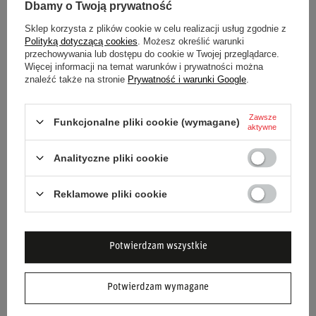
Dbamy o Twoją prywatność
Sklep korzysta z plików cookie w celu realizacji usług zgodnie z
Polityką dotyczącą cookies
. Możesz określić warunki
MOCOWANIE FOTELI
przechowywania lub dostępu do cookie w Twojej przeglądarce.
SPORTOWYCH SPARCO DLA
Więcej informacji na temat warunków i prywatności można
FIAT PUNTO PRAWE
znaleźć także na stronie
Prywatność i warunki Google
.
442,00 zł
/
szt.
Zawsze
Funkcjonalne pliki cookie (wymagane)
aktywne
Analityczne pliki cookie
Reklamowe pliki cookie
NEWSLETTER
Bądź na bieżąco i zapisz się do naszego
Potwierdzam wszystkie
newslettera!
Potwierdzam wymagane
Podaj swoje imię