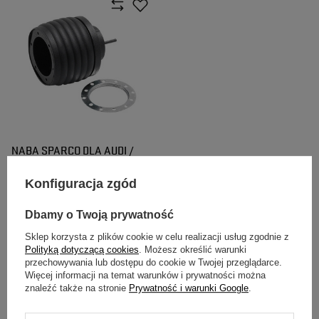
NABA SPARCO DLA AUDI /
PORSCHE / SEAT / SKODA /
VOLKSWAGEN
Konfiguracja zgód
335,00 zł
/
szt.
Dbamy o Twoją prywatność
Sklep korzysta z plików cookie w celu realizacji usług zgodnie z
Polityką dotyczącą cookies
. Możesz określić warunki
przechowywania lub dostępu do cookie w Twojej przeglądarce.
Więcej informacji na temat warunków i prywatności można
znaleźć także na stronie
Prywatność i warunki Google
.