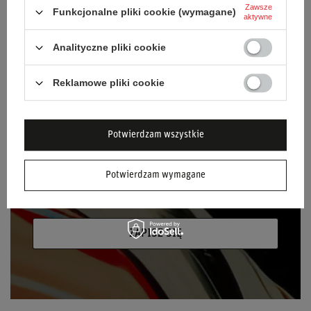
NEWSLETTER
Zawsze
Funkcjonalne pliki cookie (wymagane)
aktywne
Bądź na bieżąco i zapisz się do naszego
newslettera!
Analityczne pliki cookie
Podaj swoje imię
Reklamowe pliki cookie
Podaj swój adres e-mail
Potwierdzam wszystkie
Wyrażam zgodę na przetwarzanie moich
danych osobowych (adres e-mail) na potrzeby
Potwierdzam wymagane
wysyłki newslettera z informacją handlową
(marketing). Więcej w
polityce prywatności.
ZAPISZ SIĘ