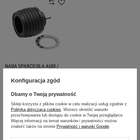
NABA SPARCO DLA AUDI /
PORSCHE / SEAT / SKODA /
VOLKSWAGEN
Konfiguracja zgód
335,00 zł
/
szt.
Dbamy o Twoją prywatność
Sklep korzysta z plików cookie w celu realizacji usług zgodnie z
Polityką dotyczącą cookies
. Możesz określić warunki
przechowywania lub dostępu do cookie w Twojej przeglądarce.
Więcej informacji na temat warunków i prywatności można
znaleźć także na stronie
Prywatność i warunki Google
.