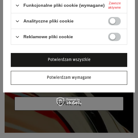
NEWSLETTER
Zawsze
Funkcjonalne pliki cookie (wymagane)
aktywne
Bądź na bieżąco i zapisz się do naszego
newslettera!
Analityczne pliki cookie
Podaj swoje imię
Reklamowe pliki cookie
Podaj swój adres e-mail
Potwierdzam wszystkie
Wyrażam zgodę na przetwarzanie moich
danych osobowych (adres e-mail) na potrzeby
Potwierdzam wymagane
wysyłki newslettera z informacją handlową
(marketing). Więcej w
polityce prywatności.
ZAPISZ SIĘ