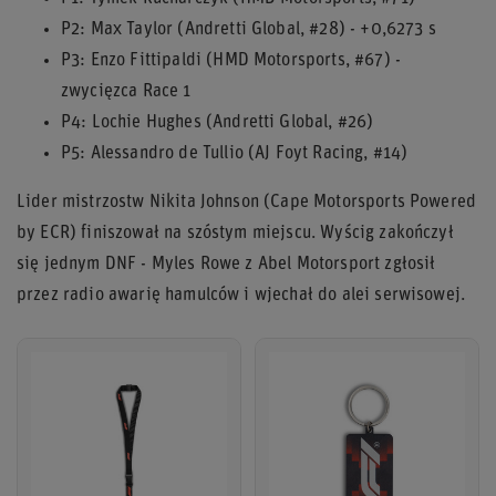
P2: Max Taylor (Andretti Global, #28) - +0,6273 s
P3: Enzo Fittipaldi (HMD Motorsports, #67) -
zwycięzca Race 1
P4: Lochie Hughes (Andretti Global, #26)
P5: Alessandro de Tullio (AJ Foyt Racing, #14)
Lider mistrzostw Nikita Johnson (Cape Motorsports Powered
by ECR) finiszował na szóstym miejscu. Wyścig zakończył
się jednym DNF - Myles Rowe z Abel Motorsport zgłosił
przez radio awarię hamulców i wjechał do alei serwisowej.