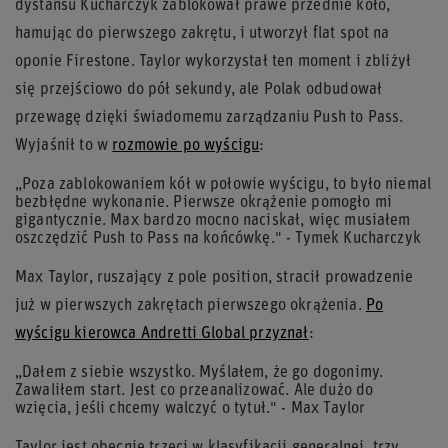
dystansu Kucharczyk zablokował prawe przednie koło,
hamując do pierwszego zakrętu, i utworzył flat spot na
oponie Firestone. Taylor wykorzystał ten moment i zbliżył
się przejściowo do pół sekundy, ale Polak odbudował
przewagę dzięki świadomemu zarządzaniu Push to Pass.
Wyjaśnił to w
rozmowie po wyścigu
:
„Poza zablokowaniem kół w połowie wyścigu, to było niemal
bezbłędne wykonanie. Pierwsze okrążenie pomogło mi
gigantycznie. Max bardzo mocno naciskał, więc musiałem
oszczędzić Push to Pass na końcówkę." - Tymek Kucharczyk
Max Taylor, ruszający z pole position, stracił prowadzenie
już w pierwszych zakrętach pierwszego okrążenia.
Po
wyścigu kierowca Andretti Global przyznał
:
„Dałem z siebie wszystko. Myślałem, że go dogonimy.
Zawaliłem start. Jest co przeanalizować. Ale dużo do
wzięcia, jeśli chcemy walczyć o tytuł." - Max Taylor
Taylor jest obecnie trzeci w klasyfikacji generalnej, trzy