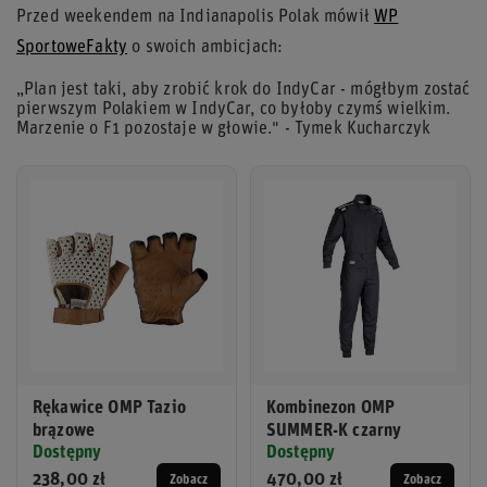
Przed weekendem na Indianapolis Polak mówił
WP
SportoweFakty
o swoich ambicjach:
„Plan jest taki, aby zrobić krok do IndyCar - mógłbym zostać
pierwszym Polakiem w IndyCar, co byłoby czymś wielkim.
Marzenie o F1 pozostaje w głowie." - Tymek Kucharczyk
Rękawice OMP Tazio
Kombinezon OMP
brązowe
SUMMER-K czarny
Dostępny
Dostępny
238,00 zł
470,00 zł
Zobacz
Zobacz