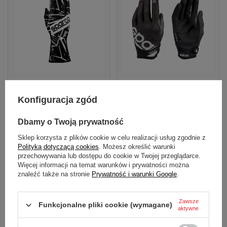
Rękawice Sparco K-
Rękawice Sparco MECA-3
Konfiguracja zgód
Rookie czarny/biały
czarne
Dostępny
Dostępny
Dbamy o Twoją prywatność
153,00 zł
158,00 zł
Zobacz
Zobacz
Sklep korzysta z plików cookie w celu realizacji usług zgodnie z
Polityką dotyczącą cookies
. Możesz określić warunki
przechowywania lub dostępu do cookie w Twojej przeglądarce.
Klasyfikacja Indy NXT 2026: Kucharczyk
Więcej informacji na temat warunków i prywatności można
znaleźć także na stronie
Prywatność i warunki Google
.
awansuje na P2
Zawsze
Funkcjonalne pliki cookie (wymagane)
aktywne
Po sześciu z siedemnastu wyścigów sezonu klasyfikacja
generalna wygląda następująco: