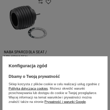
NABA SPARCO DLA SEAT /
VOLKSWAGEN
AROSA/IBIZA/CORDOBA/GOLF
Konfiguracja zgód
III
335,00 zł
Dbamy o Twoją prywatność
/
szt.
Sklep korzysta z plików cookie w celu realizacji usług zgodnie z
Polityką dotyczącą cookies
. Możesz określić warunki
przechowywania lub dostępu do cookie w Twojej przeglądarce.
Więcej informacji na temat warunków i prywatności można
znaleźć także na stronie
Prywatność i warunki Google
.