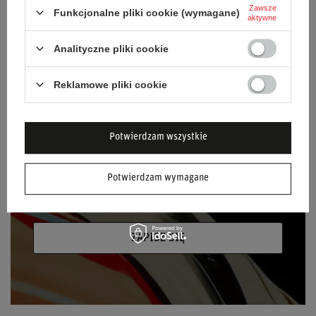
NEWSLETTER
Zawsze
Funkcjonalne pliki cookie (wymagane)
aktywne
Bądź na bieżąco i zapisz się do naszego
newslettera!
Analityczne pliki cookie
Podaj swoje imię
Reklamowe pliki cookie
Podaj swój adres e-mail
Potwierdzam wszystkie
Wyrażam zgodę na przetwarzanie moich
danych osobowych (adres e-mail) na potrzeby
Potwierdzam wymagane
wysyłki newslettera z informacją handlową
(marketing). Więcej w
polityce prywatności.
ZAPISZ SIĘ