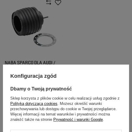
NABA SPARCO DLA AUDI /
PORSCHE / SEAT / SKODA /
VOLKSWAGEN
Konfiguracja zgód
335,00 zł
/
szt.
Dbamy o Twoją prywatność
Sklep korzysta z plików cookie w celu realizacji usług zgodnie z
Polityką dotyczącą cookies
. Możesz określić warunki
przechowywania lub dostępu do cookie w Twojej przeglądarce.
Więcej informacji na temat warunków i prywatności można
znaleźć także na stronie
Prywatność i warunki Google
.