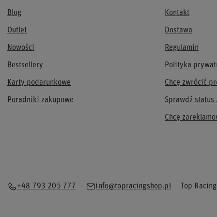
Blog
Kontakt
Outlet
Dostawa
Nowości
Regulamin
Bestsellery
Polityka prywat
Karty podarunkowe
Chcę zwrócić pr
Poradniki zakupowe
Sprawdź status
Chcę zareklamo
+48 793 205 777
info@topracingshop.pl
Top Racing