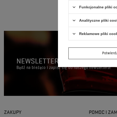
335,00 zł
/
Funkcjonalne pliki 
Analityczne pliki coo
Reklamowe pliki coo
Potwier
NEWSLETTER
Bądź na bieżąco i zapisz się do naszego newslettera!
ZAKUPY
POMOC I ZA