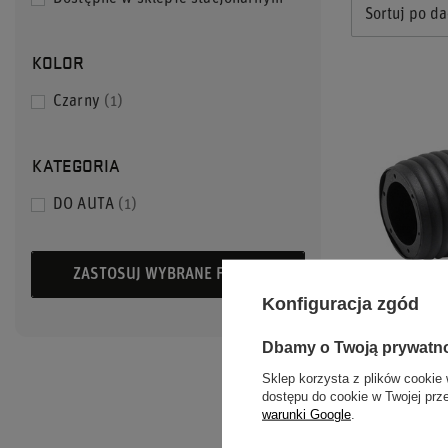
Sortuj po da
KOLOR
Czarny
1
KATEGORIA
DO AUTA
1
ZASTOSUJ WYBRANE FILTRY
Konfiguracja zgód
Dbamy o Twoją prywatn
NABA SPARCO
Sklep korzysta z plików cookie 
PORSCHE / S
dostępu do cookie w Twojej prz
VOLKSWAG
warunki Google
.