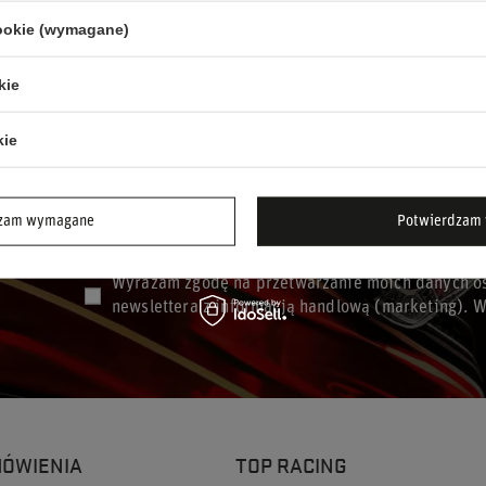
szt.
cookie (wymagane)
kie
kie
dzam wymagane
Potwierdzam 
Podaj swoje imię
Podaj sw
Wyrażam zgodę na przetwarzanie moich danych os
newslettera z informacją handlową (marketing). 
MÓWIENIA
TOP RACING