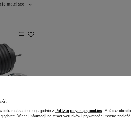
cie malejąco
ość
 DLA AUDI /
w celu realizacji usług zgodnie z
Polityką dotyczącą cookies
. Możesz określi
EAT / SKODA /
eglądarce. Więcej informacji na temat warunków i prywatności można znaleźć
EN