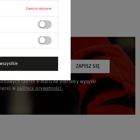
Zawsze aktywne
wszystkie
ój adres e-mail
ZAPISZ SIĘ
obowych (adres e-mail) na potrzeby wysyłki
Więcej w
polityce prywatności.