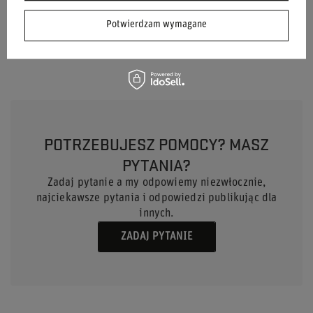
Płeć
Unisex
Potwierdzam wymagane
Marka
Stilo
POTRZEBUJESZ POMOCY? MASZ
PYTANIA?
Zadaj pytanie a my odpowiemy niezwłocznie,
najciekawsze pytania i odpowiedzi publikując dla
innych.
ZADAJ PYTANIE