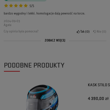
5/5
bardzo wygodny i lekki. homologacje dają pewność na torze.
2024-09-03
Agata
Czy opinia była pomocna?
Tak
0
Nie
0
ZOBACZ WIĘCEJ
Opinia potwierdzona zakupem
Opinia potwierdzona zakupem
5/5
5/5
interkom to super sprawa, ułatwia komunikację.
ten kask to naprawdę kawał dobrej roboty, polecam!
PODOBNE PRODUKTY
2024-07-07
2024-05-20
Maciej
Ewa
Czy opinia była pomocna?
Czy opinia była pomocna?
Tak
Tak
0
0
Nie
Nie
0
0
KASK STILO S
4 390,00 zł