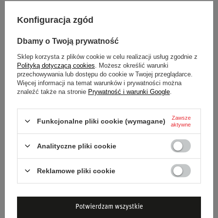
renomowanego producenta Stilo.
Konfiguracja zgód
Poczuj pewność i bezpieczeństwo za kierownicą z kaskiem
Stilo ST5GT Composite Turismo!
Dbamy o Twoją prywatność
Sklep korzysta z plików cookie w celu realizacji usług zgodnie z
Polityką dotyczącą cookies
. Możesz określić warunki
przechowywania lub dostępu do cookie w Twojej przeglądarce.
Stan
Nowy
Więcej informacji na temat warunków i prywatności można
znaleźć także na stronie
Prywatność i warunki Google
.
Kategoria
Kaski
Zawsze
Funkcjonalne pliki cookie (wymagane)
aktywne
Homologacja
Homologacja FIA
Analityczne pliki cookie
Kolor
Srebrny
Reklamowe pliki cookie
Grupa wiekowa
Dorośli
Materiał
Inny
Potwierdzam wszystkie