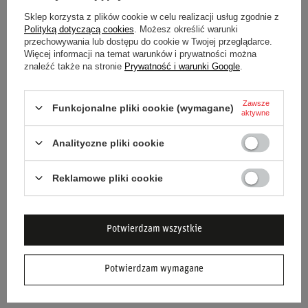
Poczuj wygodę i styl z butami sportowymi
Sparco SL-17
!
Sklep korzysta z plików cookie w celu realizacji usług zgodnie z
Polityką dotyczącą cookies
. Możesz określić warunki
przechowywania lub dostępu do cookie w Twojej przeglądarce.
Więcej informacji na temat warunków i prywatności można
znaleźć także na stronie
Prywatność i warunki Google
.
Stan
Nowy
Kategoria
Buty
Zawsze
Funkcjonalne pliki cookie (wymagane)
aktywne
Homologacja
Bez homologacji
Analityczne pliki cookie
Grupa wiekowa
Dorośli
Reklamowe pliki cookie
Marka
Sparco
Potwierdzam wszystkie
Płeć
Unisex
Materiał
Skóra ekologiczna
Potwierdzam wymagane