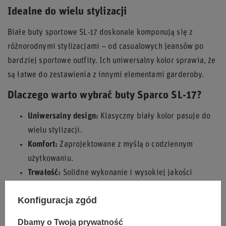
Idealne do wielu stylizacji
Białe buty sportowe SL-17 doskonale komponują się z
różnorodnymi stylizacjami – od casualowych jeansów po
bardziej sportowe outfity. Ich uniwersalny kolor sprawia, że
są łatwe do zestawienia z innymi elementami garderoby.
Dlaczego warto wybrać buty Sparco SL-17?
Uniwersalny design:
Klasyczny biały kolor pasuje do
wielu stylizacji.
Komfort:
Zaprojektowane z myślą o codziennym
użytkowaniu.
Trwałość:
Solidne wykonanie i wysokiej jakości
materiały.
Konfiguracja zgód
Marka z historią:
Dziedzictwo Sparco w sportach
motorowych.
Dbamy o Twoją prywatność