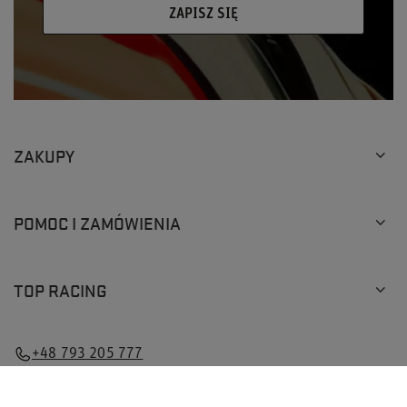
ZAPISZ SIĘ
ZAKUPY
POMOC I ZAMÓWIENIA
TOP RACING
×
Ten produkt wybrało już
5
klientów
+48 793 205 777
info@topracingshop.pl
Top Racing Shop Sp. z o.o.
,
Powstańców Śląskich 127
,