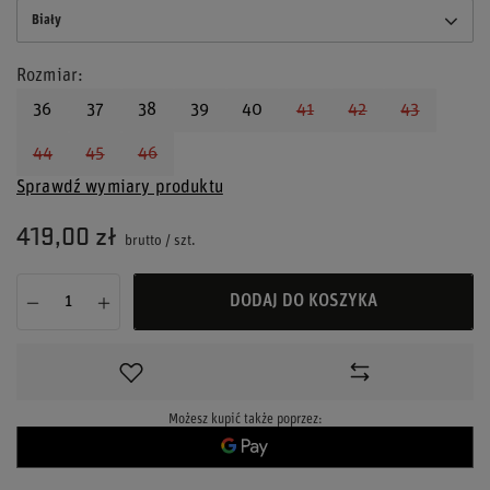
Biały
Rozmiar
36
37
38
39
40
41
42
43
44
45
46
Sprawdź wymiary produktu
419,00 zł
brutto
/
szt.
DODAJ DO KOSZYKA
Możesz kupić także poprzez: