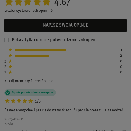
4.67
Liczba wystawionych opinii: 6
NAPISZ SWOJĄ OPINIĘ
Pokaż tylko opinie potwierdzone zakupem
5
3
4
2
3
0
2
0
1
0
Kliknij ocenę aby filtrować opinie
Opinia potwierdzona zakupem
5/5
Są mega wygodne i pasują do wszystkiego. Super się prezentują na nodze!
2025-02-01
Kasia