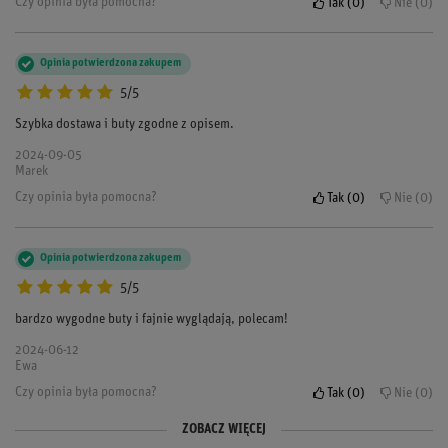
Czy opinia była pomocna?
Tak
0
Nie
0
Opinia potwierdzona zakupem
5/5
Szybka dostawa i buty zgodne z opisem.
2024-09-05
Marek
Czy opinia była pomocna?
Tak
0
Nie
0
Opinia potwierdzona zakupem
5/5
bardzo wygodne buty i fajnie wyglądają, polecam!
2024-06-12
Ewa
Czy opinia była pomocna?
Tak
0
Nie
0
ZOBACZ WIĘCEJ
Opinia potwierdzona zakupem
Opinia potwierdzona zakupem