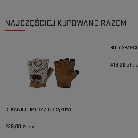
NAJCZĘŚCIEJ KUPOWANE RAZEM
BUTY SPARC
419,00 zł
/
s
RĘKAWICE OMP TAZIO BRĄZOWE
238,00 zł
/
szt.