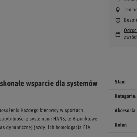
Ten p
Bezpi
Odroc
zwróc
Stan
skonałe wsparcie dla systemów
Kategoria
posażenia każdego kierowcy w sportach
Akcesoria
patybilności z systemami HANS, te 6-punktowe
Kolor
as dynamicznej jazdy. Ich homologacja FIA