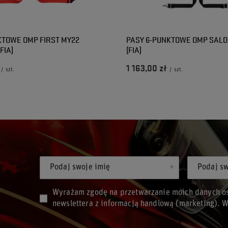
KTOWE OMP FIRST MY22
PASY 6-PUNKTOWE OMP SAL
FIA)
(FIA)
1 163,00 zł
/
szt.
/
szt.
Podaj swoje imię
Podaj sw
Wyrażam zgodę na przetwarzanie moich danych os
newslettera z informacją handlową (marketing). 