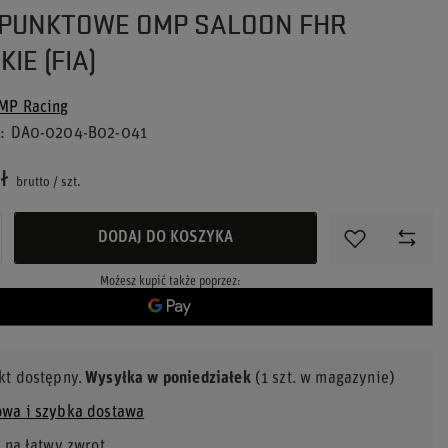
-PUNKTOWE OMP SALOON FHR
KIE (FIA)
MP Racing
u
DA0-0204-B02-041
ł
brutto
/
szt.
DODAJ DO KOSZYKA
Możesz kupić także poprzez:
kt dostępny
Wysyłka
w poniedziałek
(1 szt. w magazynie)
wa i szybka dostawa
 na łatwy zwrot