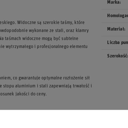
Marka
Homologa
eskiego. Widoczne są szerokie taśmy, które
Materiał
rawdopodobnie wykonane ze stali, oraz klamry
 Na taśmach widoczne mogą być subtelne
Liczba pu
nie wytrzymałego i profesjonalnego elementu
Szerokość
iem, co gwarantuje optymalne rozłożenie sił
e stopu aluminium i stali zapewniają trwałość i
osunek jakości do ceny.
ystemami HANS (Head and Neck Support), co
ed urazami.