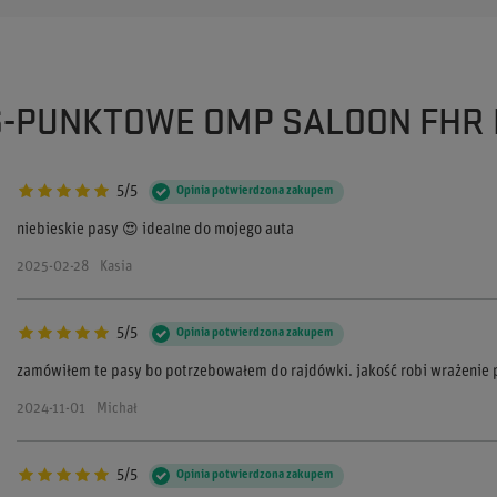
6-PUNKTOWE OMP SALOON FHR N
5/5
Opinia potwierdzona zakupem
niebieskie pasy 😍 idealne do mojego auta
2025-02-28
Kasia
5/5
Opinia potwierdzona zakupem
zamówiłem te pasy bo potrzebowałem do rajdówki. jakość robi wrażenie
2024-11-01
Michał
5/5
Opinia potwierdzona zakupem