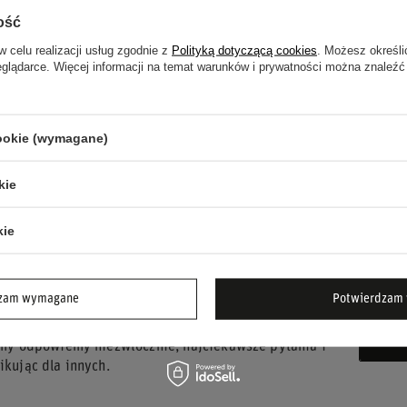
ość
w celu realizacji usług zgodnie z
Polityką dotyczącą cookies
. Możesz określi
eglądarce. Więcej informacji na temat warunków i prywatności można znaleźć
ktowe mocowanie.
mami HANS.
uminium.
cookie (wymagane)
two na torze wyścigowym!
kie
kie
dzam wymagane
Potwierdzam 
UJESZ POMOCY? MASZ PYTANIA?
ZA
 my odpowiemy niezwłocznie, najciekawsze pytania i
kując dla innych.