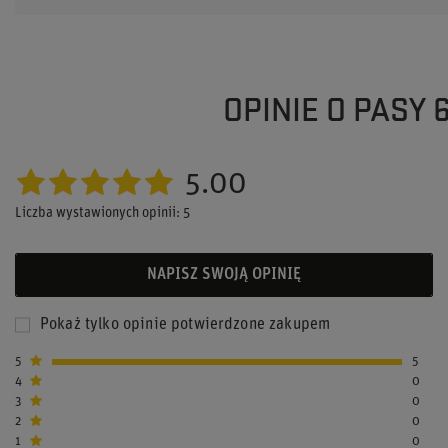
OPINIE O PASY 
5.00
Liczba wystawionych opinii: 5
NAPISZ SWOJĄ OPINIĘ
Pokaż tylko opinie potwierdzone zakupem
5
5
4
0
3
0
2
0
1
0