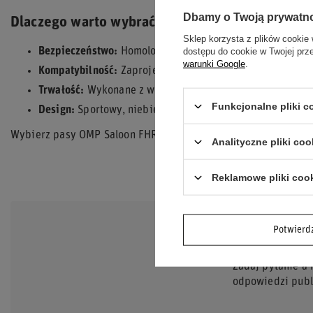
Dbamy o Twoją prywatn
Dlaczego warto wybrać pasy OMP Saloon FHR?
Sklep korzysta z plików cookie 
dostępu do cookie w Twojej prz
Bezpieczeństwo:
Homologacja FIA 8853-2016 oraz 6-pun
warunki Google
.
Kompatybilność:
Zaprojektowane do współpracy z syste
Trwałość:
Wykonane z wysokiej jakości stali i stopów al
Funkcjonalne pliki 
Design:
Sportowy, niebieski kolor.
Wybierz pasy OMP Saloon FHR i poczuj pewność i bezpieczeńs
Analityczne pliki coo
Reklamowe pliki coo
Potwier
POTRZEB
Zadaj pytanie a
odpowiedzi publi