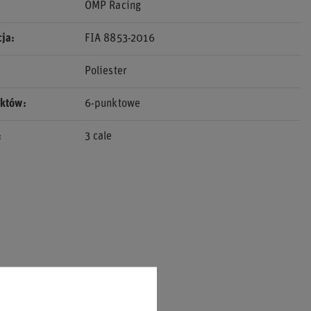
OMP Racing
cja
FIA 8853-2016
Poliester
nktów
6-punktowe
3 cale