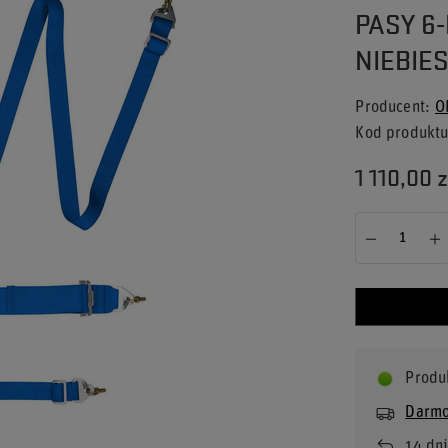
PASY 6
NIEBIES
Producent
O
Kod produkt
1 110,00 z
Produ
Darmo
14
dni