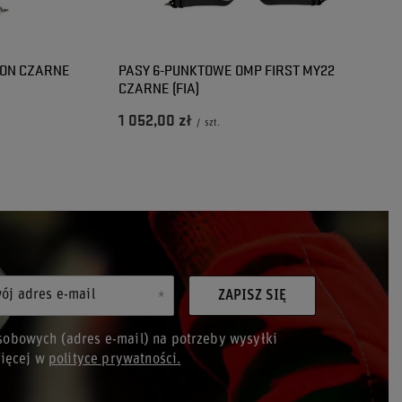
OON CZARNE
PASY 6-PUNKTOWE OMP FIRST MY22
CZARNE (FIA)
1 052,00 zł
/
szt.
ój adres e-mail
ZAPISZ SIĘ
obowych (adres e-mail) na potrzeby wysyłki
Więcej w
polityce prywatności.