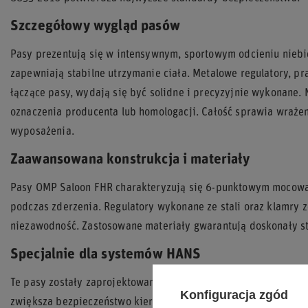
Szczegółowy wygląd pasów
Pasy prezentują się w intensywnym, sportowym odcieniu niebi
zapewniają stabilne utrzymanie ciała. Metalowe regulatory, p
łączące pasy, wydają się być solidne i precyzyjnie wykonane.
oznaczenia producenta lub homologacji. Całość sprawia wraże
wyposażenia.
Zaawansowana konstrukcja i materiały
Pasy OMP Saloon FHR charakteryzują się 6-punktowym mocowan
podczas zderzenia. Regulatory wykonane ze stali oraz klamry z
niezawodność. Zastosowane materiały gwarantują doskonały st
Specjalnie dla systemów HANS
Te pasy zostały zaprojektowane specjalnie do współpracy z s
Konfiguracja zgód
zwiększa bezpieczeństwo kierowcy, chroniąc głowę i szyję prz