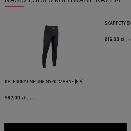
SKARPETY OM
216,00 zł
/
s
KALESONY OMP ONE MY20 CZARNE (FIA)
592,00 zł
/
szt.