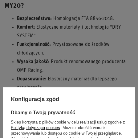
MY20?
Bezpieczeństwo:
Homologacja FIA 8856-2018.
Komfort:
Elastyczne materiały i technologia "DRY
SYSTEM".
Funkcjonalność:
Przystosowane do środków
chłodzących.
Wysoka jakość:
Produkt renomowanego producenta
OMP Racing.
Dopasowanie:
Elastyczny materiał dla lepszego
przylegania.
Konfiguracja zgód
Inwestycja w kalesony OMP ONE MY20 to troska o swoje
bezpieczeństwo i komfort podczas każdej sesji na torze czy
Dbamy o Twoją prywatność
odcinku specjalnym. Poczuj różnicę, jaką daje profesjonalna
Sklep korzysta z plików cookie w celu realizacji usług zgodnie z
bielizna rajdowa!
Polityką dotyczącą cookies
. Możesz określić warunki
przechowywania lub dostępu do cookie w Twojej przeglądarce.