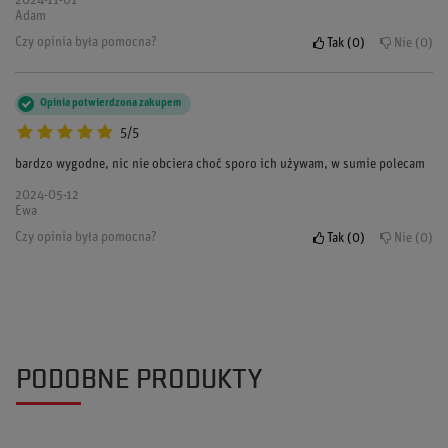
2024-11-01
Adam
Czy opinia była pomocna?
Tak
0
Nie
0
Opinia potwierdzona zakupem
5/5
bardzo wygodne, nic nie obciera choć sporo ich używam, w sumie polecam
2024-05-12
Ewa
Czy opinia była pomocna?
Tak
0
Nie
0
PODOBNE PRODUKTY