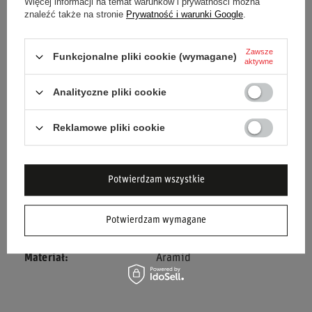
Więcej informacji na temat warunków i prywatności można
znaleźć także na stronie
Prywatność i warunki Google
.
Stan
Nowy
Zawsze
Funkcjonalne pliki cookie (wymagane)
Kategoria
Bielizna rajdowa
aktywne
Analityczne pliki cookie
Kolor
Biały
Grupa wiekowa
Dorośli
Reklamowe pliki cookie
Marka
OMP Racing
Potwierdzam wszystkie
Homologacja
FIA 8856-2018
Potwierdzam wymagane
Płeć
Unisex
Materiał
Aramid