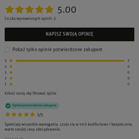
5.00
Liczba wystawionych opinii: 2
NAPISZ SWOJĄ OPINIĘ
Pokaż tylko opinie potwierdzone zakupem
5
2
4
0
3
0
2
0
1
0
Kliknij ocenę aby filtrować opinie
Opinia potwierdzona zakupem
5/5
Spełniają wszystkie wymagania, czuje się w nich komfortowo i bezpiecznie,
warte swojej ceny zdecydowanie.