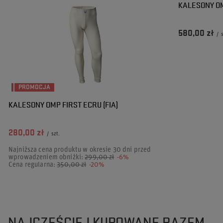
KALESONY OM
580,00 zł
/
PROMOCJA
KALESONY OMP FIRST ECRU (FIA)
280,00 zł
/
szt.
Najniższa cena produktu w okresie 30 dni przed
wprowadzeniem obniżki:
299,00 zł
-6%
Cena regularna:
350,00 zł
-20%
NAJCZĘŚCIEJ KUPOWANE RAZEM