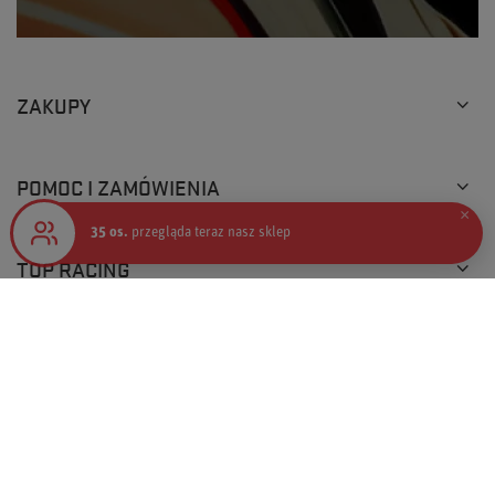
ZAKUPY
POMOC I ZAMÓWIENIA
×
35 os.
przegląda teraz nasz sklep
TOP RACING
+48 793 205 777
info@topracingshop.pl
Top Racing Shop Sp. z o.o.
,
Powstańców Śląskich 127
,
01-355
Warszawa