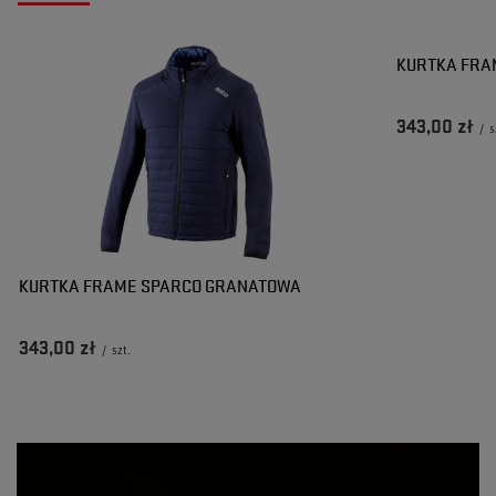
Dawid
Czy opinia była pomocna?
Tak
0
Nie
0
KURTKA FRA
343,00 zł
/
s
KURTKA FRAME SPARCO GRANATOWA
343,00 zł
/
szt.