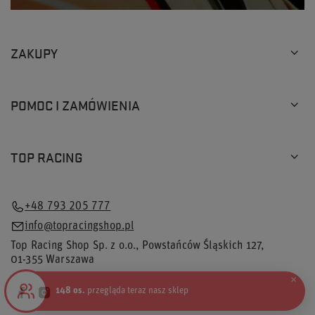
ZAKUPY
POMOC I ZAMÓWIENIA
TOP RACING
+48 793 205 777
info@topracingshop.pl
Top Racing Shop Sp. z o.o.
,
Powstańców Śląskich 127
,
01-355
Warszawa
×
148 os.
przegląda teraz nasz sklep