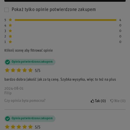
Pokaż tylko opinie potwierdzone zakupem
5
4
4
0
3
0
2
0
1
0
Kliknij ocenę aby filtrować opinie
Opinia potwierdzona zakupem
5/5
bardzo dobra jakość jak za tą cenę. Szybka wysyłka, więc to też na plus
2024-08-01
Filip
Czy opinia była pomocna?
Tak
0
Nie
0
Opinia potwierdzona zakupem
5/5