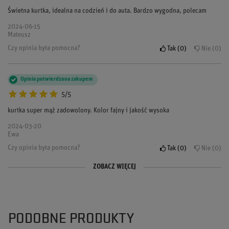
Świetna kurtka, idealna na codzień i do auta. Bardzo wygodna, polecam
2024-06-15
Mateusz
Czy opinia była pomocna?
Tak
0
Nie
0
Opinia potwierdzona zakupem
5/5
kurtka super mąż zadowolony. Kolor fajny i jakość wysoka
2024-03-20
Ewa
Czy opinia była pomocna?
Tak
0
Nie
0
ZOBACZ WIĘCEJ
Opinia potwierdzona zakupem
5/5
Super softshell! lekki i fajnie chroni przed wiatrem. Napewno jeszcze tu
wrócę
PODOBNE PRODUKTY
2024-01-10