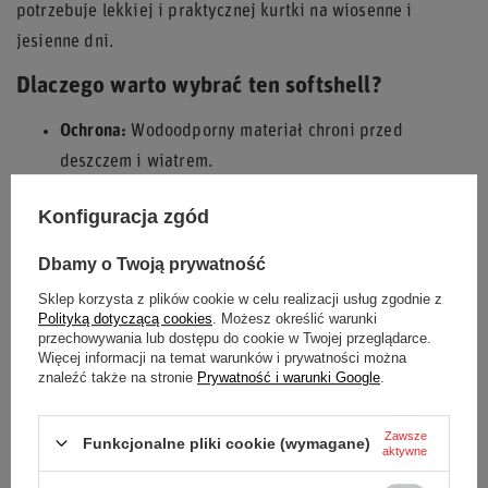
potrzebuje lekkiej i praktycznej kurtki na wiosenne i
jesienne dni.
Dlaczego warto wybrać ten softshell?
Ochrona:
Wodoodporny materiał chroni przed
deszczem i wiatrem.
Komfort:
Siatkowe wstawki i elastyczne mankiety
Konfiguracja zgód
zapewniają wygodę noszenia.
Praktyczność:
Odpinany kaptur i zapinane kieszenie
Dbamy o Twoją prywatność
zwiększają funkcjonalność.
Sklep korzysta z plików cookie w celu realizacji usług zgodnie z
Styl:
Sportowy design z dyskretnym logo Sparco.
Polityką dotyczącą cookies
. Możesz określić warunki
przechowywania lub dostępu do cookie w Twojej przeglądarce.
Poczuj komfort i styl softshella męskiego TOP-TECH Sparco!
Więcej informacji na temat warunków i prywatności można
znaleźć także na stronie
Prywatność i warunki Google
.
Zawsze
Funkcjonalne pliki cookie (wymagane)
Stan
Nowy
aktywne