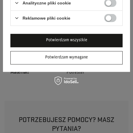
Kategoria
Kurtki wiosenne
Analityczne pliki cookie
Kolor
Niebieski
Reklamowe pliki cookie
Grupa wiekowa
Dorośli
Potwierdzam wszystkie
Marka
Sparco
Potwierdzam wymagane
Płeć
Unisex
Materiał
Poliester
POTRZEBUJESZ POMOCY? MASZ
PYTANIA?