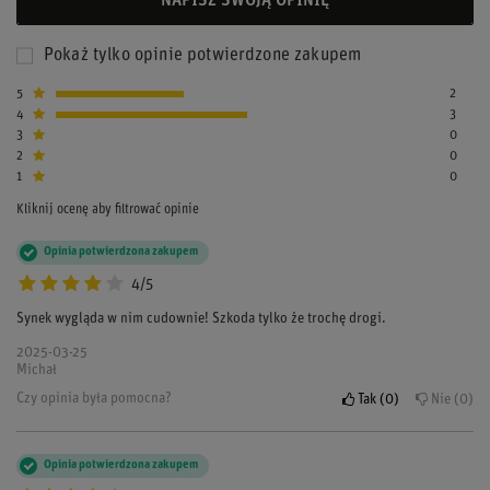
NAPISZ SWOJĄ OPINIĘ
Pokaż tylko opinie potwierdzone zakupem
5
2
4
3
3
0
2
0
1
0
Kliknij ocenę aby filtrować opinie
Opinia potwierdzona zakupem
4/5
Synek wygląda w nim cudownie! Szkoda tylko że trochę drogi.
2025-03-25
Michał
Czy opinia była pomocna?
Tak
0
Nie
0
Opinia potwierdzona zakupem