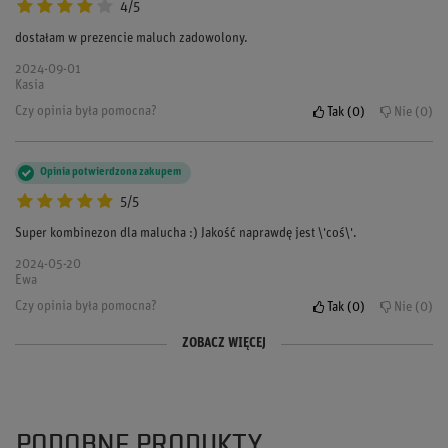
4/5
dostałam w prezencie maluch zadowolony.
2024-09-01
Kasia
Czy opinia była pomocna?
Tak
0
Nie
0
Opinia potwierdzona zakupem
5/5
Super kombinezon dla malucha :) Jakość naprawdę jest \'coś\'.
2024-05-20
Ewa
Czy opinia była pomocna?
Tak
0
Nie
0
ZOBACZ WIĘCEJ
Opinia potwierdzona zakupem
Opinia potwierdzona zakupem
4/5
5/5
Cenowo to mogłoby być lepiej. Ale ten kombinezon jest z dobrego
bardzo fajna rzecz dla małego fana motoryzacji!
materiału, i tak go kupiłam.
PODOBNE PRODUKTY
2023-11-12