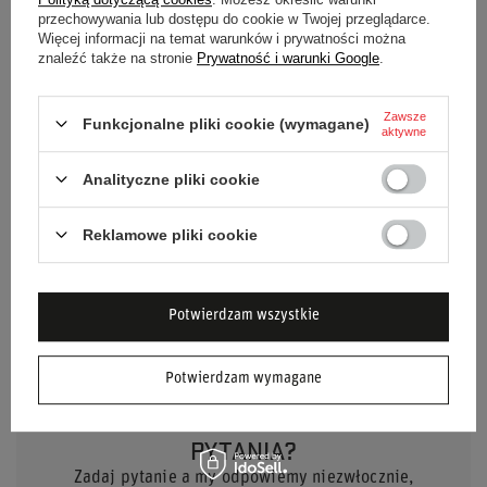
przechowywania lub dostępu do cookie w Twojej przeglądarce.
Więcej informacji na temat warunków i prywatności można
Kolor
Niebieski
znaleźć także na stronie
Prywatność i warunki Google
.
Płeć
Unisex
Zawsze
Funkcjonalne pliki cookie (wymagane)
aktywne
Marka
Sparco
Analityczne pliki cookie
Grupa wiekowa
Niemowlęce
Reklamowe pliki cookie
Materiał
Bawełna
Potwierdzam wszystkie
Potwierdzam wymagane
POTRZEBUJESZ POMOCY? MASZ
PYTANIA?
Zadaj pytanie a my odpowiemy niezwłocznie,