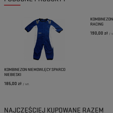
2024-01-08
Adam
Magda
Czy opinia była pomocna?
Tak
0
Nie
0
Czy opinia była pomocna?
Tak
0
Nie
0
KOMBINEZON
RACING
190,00 zł
/
s
KOMBINEZON NIEMOWLĘCY SPARCO
NIEBIESKI
185,00 zł
/
szt.
NAJCZĘŚCIEJ KUPOWANE RAZEM