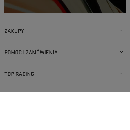
ZAKUPY
POMOC I ZAMÓWIENIA
TOP RACING
×
Ten produkt wybrało już
13
klientów
+48 793 205 777
info@topracingshop.pl
Top Racing Shop Sp. z o.o.
,
Powstańców Śląskich 127
,
01-355
Warszawa