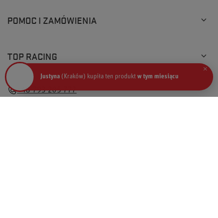
POMOC I ZAMÓWIENIA
TOP RACING
×
Justyna
(Kraków) kupiła ten produkt
w tym miesiącu
+48 793 205 777
info@topracingshop.pl
Top Racing Shop Sp. z o.o.
,
Powstańców Śląskich 127
,
01-355
Warszawa
W sklepie prezentujemy ceny brutto (z VAT).
Stawki VAT dla konsumentów z kraju:
Polska
.