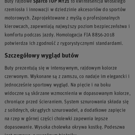
Buty rajdowe
Sparco TOP MY21
to kwintesencja włoskiego
rzemiosła i innowacji w dziedzinie akcesoriów do sportów
motorowych. Zaprojektowane z myślą o profesjonalnych
kierowcach, zapewniają najwyższy poziom bezpieczeństwa i
komfortu podczas jazdy. Homologacja FIA 8856-2018
potwierdza ich zgodność z rygorystycznymi standardami.
Szczegółowy wygląd butów
Buty prezentują się w intensywnym, rajdowym kolorze
czerwonym. Wykonane są z zamszu, co nadaje im elegancki i
jednocześnie sportowy wygląd. Na pięcie i na boku
widoczne są skórzane wzmocnienia w dopasowanym kolorze,
chroniące przed ścieraniem. System sznurowania składa się
z solidnych, okrągłych sznurowadeł, a dodatkowe zapięcie
na rzep w górnej części cholewki zapewnia lepsze
dopasowanie. Wysoka cholewka okrywa kostkę. Podeszwa