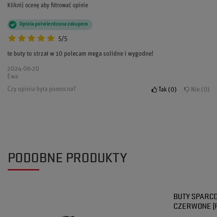
Kliknij ocenę aby filtrować opinie
Opinia potwierdzona zakupem
5/5
te buty to strzał w 10 polecam mega solidne i wygodne!
2024-06-20
Ewa
Czy opinia była pomocna?
Tak
0
Nie
0
PODOBNE PRODUKTY
BUTY SPARC
CZERWONE (F