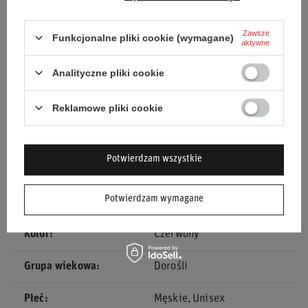
Design:
Klasyczny, sportowy wygląd w intensywnym
Zawsze
kolorze.
Funkcjonalne pliki cookie (wymagane)
aktywne
Poczuj pewność i komfort na torze dzięki butom
Sparco TOP
Analityczne pliki cookie
MY21
w kolorze czerwonym!
Reklamowe pliki cookie
Stan
Nowy
Potwierdzam wszystkie
Kategoria
Buty
Potwierdzam wymagane
Homologacja
Homologacja FIA
Kolor
Czerwony
Grupa wiekowa
Dorośli
Płeć
Męskie
Unisex