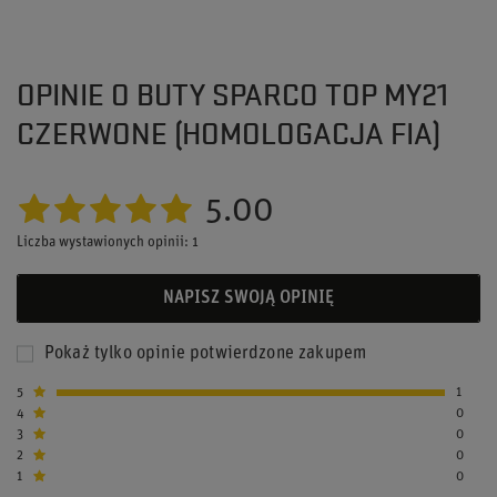
OPINIE O BUTY SPARCO TOP MY21
CZERWONE (HOMOLOGACJA FIA)
5.00
Liczba wystawionych opinii: 1
NAPISZ SWOJĄ OPINIĘ
Pokaż tylko opinie potwierdzone zakupem
5
1
4
0
3
0
2
0
1
0