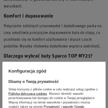
warunkach.
Komfort i dopasowanie
Połączenie solidnych sznurowadeł i dodatkowego paska na
rzep umożliwia precyzyjne dopasowanie buta do stopy, co
przekłada się na komfort użytkowania i lepsze czucie
pedałów. Wysoka cholewka dodatkowo wspiera stabilność.
Dlaczego wybrać buty Sparco TOP MY21?
Homologacja FIA:
Zgodność z najnowszymi
Konfiguracja zgód
standardami bezpieczeństwa.
Wysoka jakość materiałów:
Trwały zamsz i skórzane
Dbamy o Twoją prywatność
wzmocnienia.
Sklep korzysta z plików cookie w celu realizacji usług zgodnie z
Komfort i dopasowanie:
Solidne sznurowanie i
Polityką dotyczącą cookies
. Możesz określić warunki
przechowywania lub dostępu do cookie w Twojej przeglądarce.
dodatkowy rzep.
Więcej informacji na temat warunków i prywatności można
znaleźć także na stronie
Prywatność i warunki Google
.
Odporność:
Podeszwa odporna na olej i benzynę.