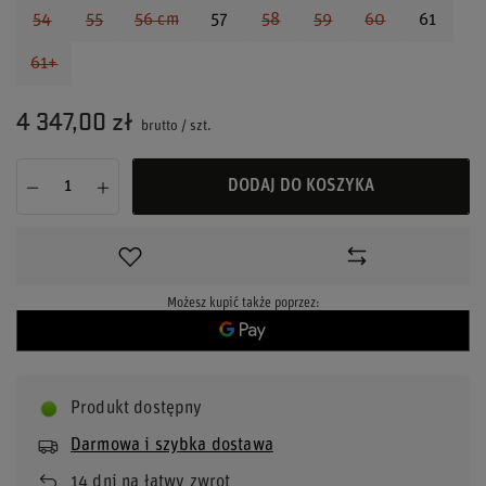
54
55
56 cm
57
58
59
60
61
61+
4 347,00 zł
brutto
/
szt.
DODAJ DO KOSZYKA
Możesz kupić także poprzez:
Produkt dostępny
Darmowa i szybka dostawa
14
dni na łatwy zwrot