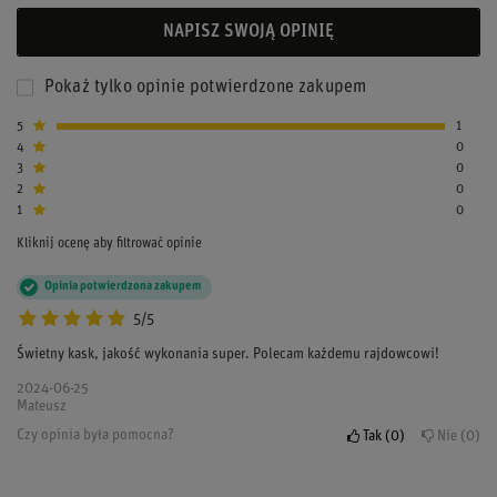
NAPISZ SWOJĄ OPINIĘ
Pokaż tylko opinie potwierdzone zakupem
5
1
4
0
3
0
2
0
1
0
Kliknij ocenę aby filtrować opinie
Opinia potwierdzona zakupem
5/5
Świetny kask, jakość wykonania super. Polecam każdemu rajdowcowi!
2024-06-25
Mateusz
Czy opinia była pomocna?
Tak
0
Nie
0