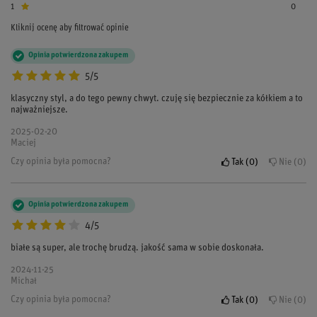
1
0
Kliknij ocenę aby filtrować opinie
Opinia potwierdzona zakupem
5/5
klasyczny styl, a do tego pewny chwyt. czuję się bezpiecznie za kółkiem a to
najważniejsze.
2025-02-20
Maciej
Czy opinia była pomocna?
Tak
0
Nie
0
Opinia potwierdzona zakupem
4/5
białe są super, ale trochę brudzą. jakość sama w sobie doskonała.
2024-11-25
Michał
Czy opinia była pomocna?
Tak
0
Nie
0