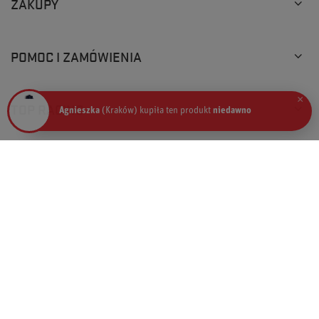
ZAKUPY
POMOC I ZAMÓWIENIA
×
TOP RACING
Agnieszka
(Kraków) kupiła ten produkt
niedawno
+48 793 205 777
info@topracingshop.pl
Top Racing Shop Sp. z o.o.
,
Powstańców Śląskich 127
,
01-355
Warszawa
W sklepie prezentujemy ceny brutto (z VAT).
Stawki VAT dla konsumentów z kraju:
Polska
.