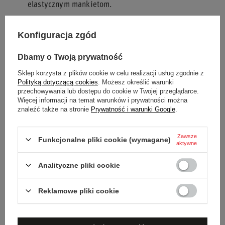
elastycznym mankietom.
Poczuj pewność i styl na torze z rękawicami Sparco LAND
Konfiguracja zgód
CLASSIC MY25!
Dbamy o Twoją prywatność
Sklep korzysta z plików cookie w celu realizacji usług zgodnie z
Podmiot odpowiedzialny za
SPARCO S.P.A.
Więcej
Polityką dotyczącą cookies
. Możesz określić warunki
ten produkt na terenie UE
przechowywania lub dostępu do cookie w Twojej przeglądarce.
Więcej informacji na temat warunków i prywatności można
znaleźć także na stronie
Prywatność i warunki Google
.
Stan
Nowy
Zawsze
Kategoria
Rękawiczki
Funkcjonalne pliki cookie (wymagane)
aktywne
Homologacja
Homologacja FIA
Analityczne pliki cookie
Kolor
Granatowy
Reklamowe pliki cookie
Grupa wiekowa
Dorośli