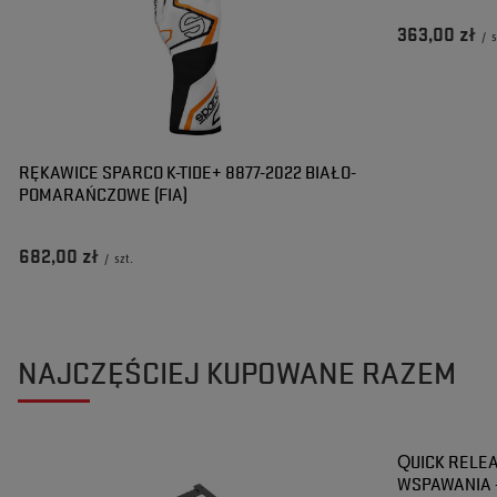
363,00 zł
/
s
RĘKAWICE SPARCO K-TIDE+ 8877-2022 BIAŁO-
POMARAŃCZOWE (FIA)
682,00 zł
/
szt.
NAJCZĘŚCIEJ KUPOWANE RAZEM
QUICK RELEA
WSPAWANIA 