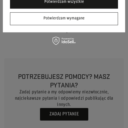
Potwierdzam wszystkie
Materiał
Inny
Płeć
Męskie
Potwierdzam wymagane
Marka
Sparco
POTRZEBUJESZ POMOCY? MASZ
PYTANIA?
Zadaj pytanie a my odpowiemy niezwłocznie,
najciekawsze pytania i odpowiedzi publikując dla
innych.
ZADAJ PYTANIE