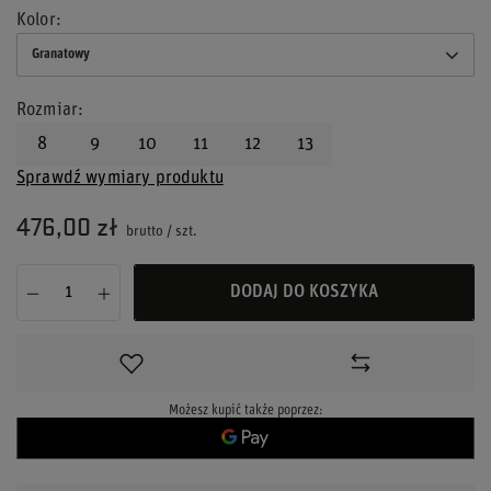
Kolor
Granatowy
Rozmiar
8
9
10
11
12
13
Sprawdź wymiary produktu
476,00 zł
brutto
/
szt.
DODAJ DO KOSZYKA
Możesz kupić także poprzez: