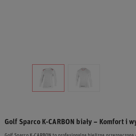
Golf Sparco K-CARBON biały – Komfort i w
Golf Sparco K-CARBON to profesjonalna bielizna przeznaczona 