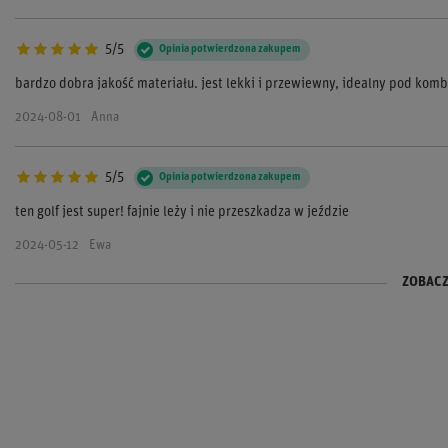
5/5
Opinia potwierdzona zakupem
bardzo dobra jakość materiału. jest lekki i przewiewny, idealny pod komb
2024-08-01
Anna
5/5
Opinia potwierdzona zakupem
ten golf jest super! fajnie leży i nie przeszkadza w jeździe
2024-05-12
Ewa
ZOBACZ
5/5
5/5
Opinia potwierdzona zakupem
Opinia potwierdzona zakupem
balaklawa świetnie spełnia swoje zadanie polecam
kupiłem to na tor i powiem że różnica jest duża. czułem się dużo komfortow
2024-01-25
2023-11-20
Kacper
Piotr