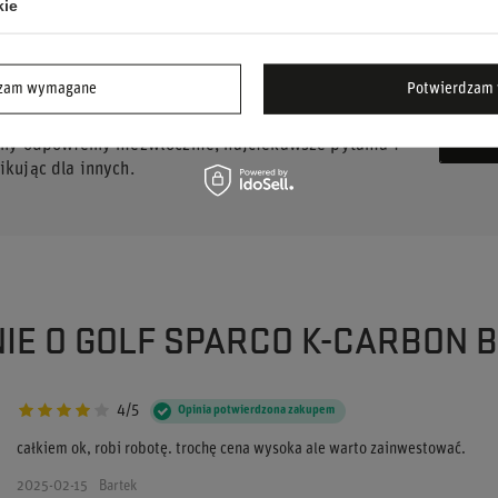
kie
dzam wymagane
Potwierdzam 
UJESZ POMOCY? MASZ PYTANIA?
ZA
 my odpowiemy niezwłocznie, najciekawsze pytania i
kując dla innych.
NIE O GOLF SPARCO K-CARBON B
4/5
Opinia potwierdzona zakupem
całkiem ok, robi robotę. trochę cena wysoka ale warto zainwestować.
2025-02-15
Bartek