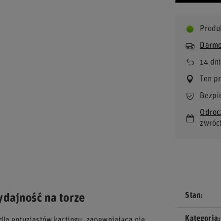
Produ
Darmo
14
dni
Ten p
Bezpi
Odroc
zwróc
Stan
ydajność na torze
Kategoria
dla entuzjastów kartingu, zapewniająca nie