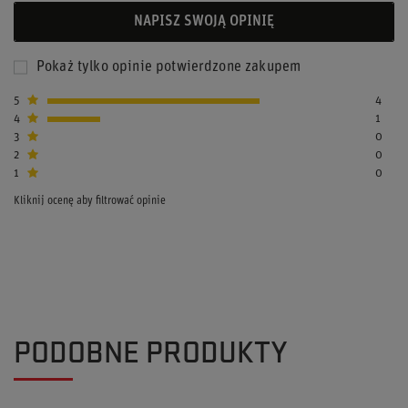
NAPISZ SWOJĄ OPINIĘ
Pokaż tylko opinie potwierdzone zakupem
5
4
4
1
3
0
2
0
1
0
Kliknij ocenę aby filtrować opinie
PODOBNE PRODUKTY