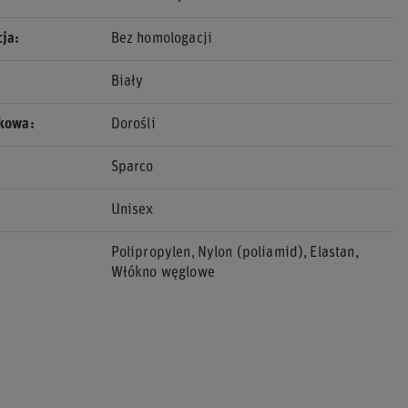
cja
Bez homologacji
Biały
ekowa
Dorośli
Sparco
Unisex
Polipropylen
Nylon (poliamid)
Elastan
Włókno węglowe