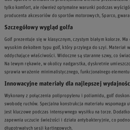
tylko komfort, ale również optymalne warunki podczas wyści
producenta akcesoriów do sportów motorowych, Sparco, gwaran
Szczegółowy wygląd golfa
Golf prezentuje się w klasycznym, czystym białym kolorze. Ma
wysokim dekoltem typu golf, który przylega do szyi. Materiał wy
oddychające właściwości. Widoczne są staranne szwy, co świadc
Na lewym rękawie, w okolicy nadgarstka, dyskretnie umieszczo
sprawia wrażenie minimalistycznego, funkcjonalnego elementu
Innowacyjne materiały dla najlepszej wydajnośc
Wykonany z połączenia polipropylenu i poliamidu, golf doskon
swobodę ruchów. Specjalna konstrukcja materiału wspomaga u
jest kluczowe podczas intensywnego wysiłku na torze. Dodatko
zapewnia uczucie świeżości i działa antybakteryjnie, co podn
długotrwałych sesji kartingowych.