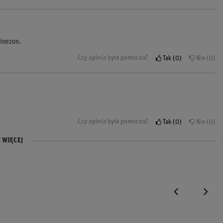
inezon.
Czy opinia była pomocna?
Tak
0
Nie
0
Czy opinia była pomocna?
Tak
0
Nie
0
 WIĘCEJ
iej i mniej się pociłem.
Czy opinia była pomocna?
Czy opinia była pomocna?
Tak
Tak
0
0
Nie
Nie
0
0