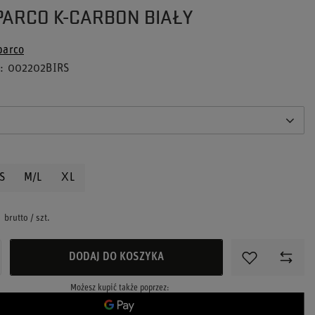
PARCO K-CARBON BIAŁY
parco
u
002202BIRS
S
M/L
XL
brutto
/
szt.
DODAJ DO KOSZYKA
Możesz kupić także poprzez: