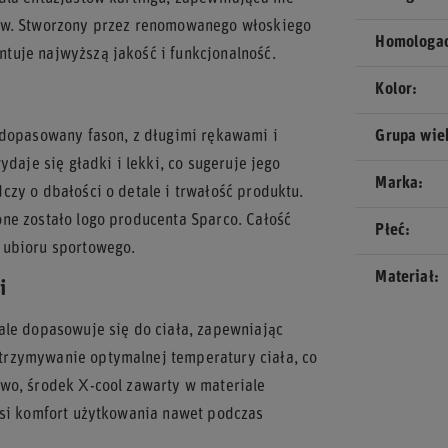
gów. Stworzony przez renomowanego włoskiego
Homologa
tuje najwyższą jakość i funkcjonalność.
Kolor
 dopasowany fason, z długimi rękawami i
Grupa wi
daje się gładki i lekki, co sugeruje jego
Marka
zy o dbałości o detale i trwałość produktu.
ne zostało logo producenta Sparco. Całość
Płeć
 ubioru sportowego.
Materiał
i
ale dopasowuje się do ciała, zapewniając
trzymywanie optymalnej temperatury ciała, co
wo, środek X-cool zawarty w materiale
osi komfort użytkowania nawet podczas