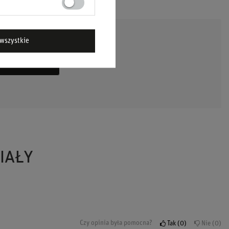
wszystkie
DAJ PYTANIE
IAŁY
Czy opinia była pomocna?
Tak
0
Nie
0