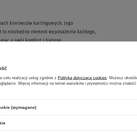
ebach kierowców kartingowych. Jego
st to niezbędny element wyposażenia każdego,
ając o swój komfort i higienę.
 Sparco.
ość
zapewnia idealne przyleganie do ciała.
w celu realizacji usług zgodnie z
Polityką dotyczącą cookies
. Możesz określi
 ciała.
eglądarce. Więcej informacji na temat warunków i prywatności można znaleźć
teryjne i uczucie świeżości.
zebach kierowców kartingowych.
cookie (wymagane)
 sesji kartingowych – komfort, świeżość i
kie