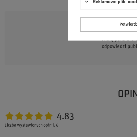
Reklamowe pliki coo
Potwier
POTRZEB
Zadaj pytanie a
odpowiedzi publi
OPI
4.83
Liczba wystawionych opinii: 6