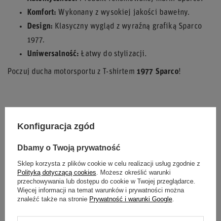
Komfort:
Wykonany z wysokiej jakości bawełny.
Design:
Klasyczny wygląd z wyraźną grafiką Sparco
1977.
Uniwersalność:
Łatwy do stylizacji.
Poczuj ducha motorsportu z T-shirtem
1977 Sparco
!
Stan
Nowy
Konfiguracja zgód
Płeć
Męskie
Dbamy o Twoją prywatność
Kategoria
Koszulki t-shirt
Sklep korzysta z plików cookie w celu realizacji usług zgodnie z
Polityką dotyczącą cookies
. Możesz określić warunki
przechowywania lub dostępu do cookie w Twojej przeglądarce.
Kolor
Granatowy
Więcej informacji na temat warunków i prywatności można
znaleźć także na stronie
Prywatność i warunki Google
.
Grupa wiekowa
Dorośli