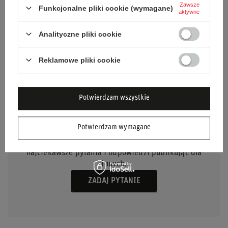
Zawsze
Funkcjonalne pliki cookie (wymagane)
Materiał
Inny
aktywne
Marka
Sparco
Analityczne pliki cookie
Reklamowe pliki cookie
Potwierdzam wszystkie
POTRZEBUJESZ POMOCY? MASZ
PYTANIA?
Potwierdzam wymagane
Zadaj pytanie a my odpowiemy niezwłocznie,
najciekawsze pytania i odpowiedzi publikując dla
innych.
ZADAJ PYTANIE