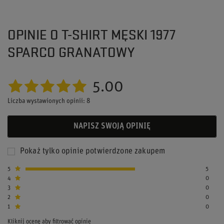
OPINIE O T-SHIRT MĘSKI 1977
SPARCO GRANATOWY
5.00
Liczba wystawionych opinii: 8
NAPISZ SWOJĄ OPINIĘ
Pokaż tylko opinie potwierdzone zakupem
5
5
4
0
3
0
2
0
1
0
Kliknij ocenę aby filtrować opinie