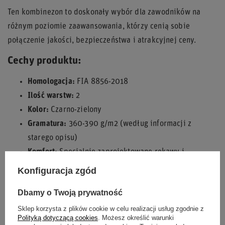
Ten kombinezon to doskonały wybór dla zawodników na
różnym poziomie zaawansowania, którzy cenią sobie
połączenie jakości, bezpieczeństwa i atrakcyjnej ceny.
Cechy produktu:
Homologacja:
FIA 8856-2018
Ilość warstw:
2
Kolor:
Czarno-zielony
Gramatura:
360-390 g/m2 (według informacji z
starego opisu)
Komfort:
Specjalnie zaprojektowane rękawy i
elastyczna wstawka na plecach
Konfiguracja zgód
Funkcjonalność:
Dwie kieszenie zewnętrzne
Dbamy o Twoją prywatność
Poczuj pewność i komfort na torze z kombinezonem Sparco
Sklep korzysta z plików cookie w celu realizacji usług zgodnie z
SPRINT MY22!
Polityką dotyczącą cookies
. Możesz określić warunki