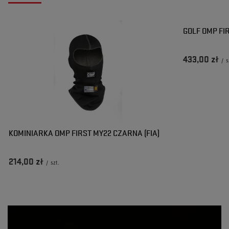
GOLF OMP FI
433,00 zł
/
s
KOMINIARKA OMP FIRST MY22 CZARNA (FIA)
214,00 zł
/
szt.