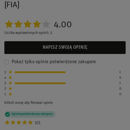
(FIA)
4.00
Liczba wystawionych opinii: 2
NAPISZ SWOJĄ OPINIĘ
Pokaż tylko opinie potwierdzone zakupem
5
1
4
0
3
1
2
0
1
0
Kliknij ocenę aby filtrować opinie
Opinia potwierdzona zakupem
5/5