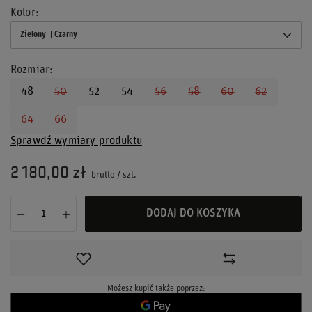
Kolor
Zielony || Czarny
Rozmiar
48
50
52
54
56
58
60
62
64
66
Sprawdź wymiary produktu
2 180,00 zł
brutto
/
szt.
DODAJ DO KOSZYKA
Możesz kupić także poprzez: