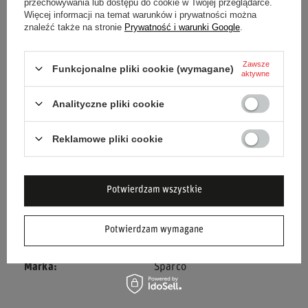
przechowywania lub dostępu do cookie w Twojej przeglądarce.
Więcej informacji na temat warunków i prywatności można
znaleźć także na stronie
Prywatność i warunki Google
.
Stan
Nowy
Zawsze
Funkcjonalne pliki cookie (wymagane)
Kategoria
Kombinezony
aktywne
Analityczne pliki cookie
Homologacja
Homologacja FIA
Kolor
Zielony
Czarny
Reklamowe pliki cookie
Grupa wiekowa
Dorośli
Potwierdzam wszystkie
Płeć
Męskie
Potwierdzam wymagane
Materiał
Inny
Marka
Sparco