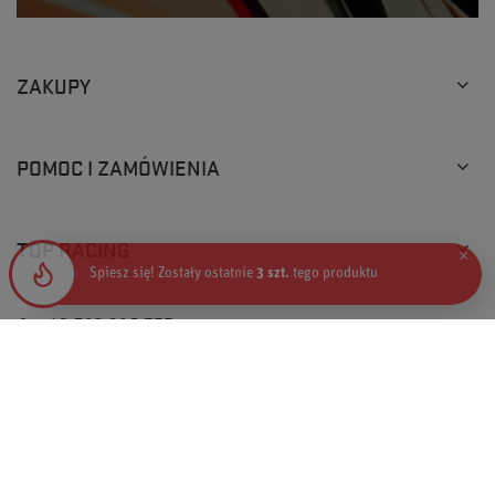
ZAKUPY
POMOC I ZAMÓWIENIA
TOP RACING
×
Spiesz się! Zostały ostatnie
3 szt.
tego produktu
+48 793 205 777
info@topracingshop.pl
Top Racing Shop Sp. z o.o.
,
Powstańców Śląskich 127
,
01-355
Warszawa