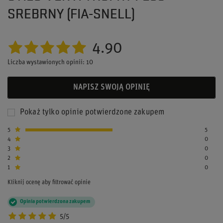
SREBRNY (FIA-SNELL)
4.90
Liczba wystawionych opinii: 10
NAPISZ SWOJĄ OPINIĘ
Pokaż tylko opinie potwierdzone zakupem
5
5
4
0
3
0
2
0
1
0
Kliknij ocenę aby filtrować opinie
Opinia potwierdzona zakupem
5/5