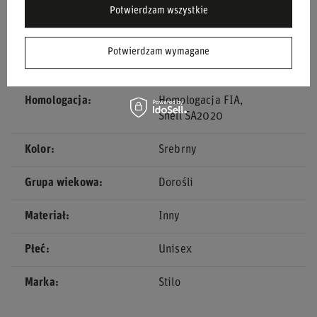
Potwierdzam wszystkie
Stan
Nowy
Potwierdzam wymagane
Kategoria
Kaski
Homologacja
Homologacja FIA
Snell SA2020
Kolor
Srebrny
Grupa wiekowa
Dorośli
Materiał
Inny
Płeć
Unisex
Marka
Stilo