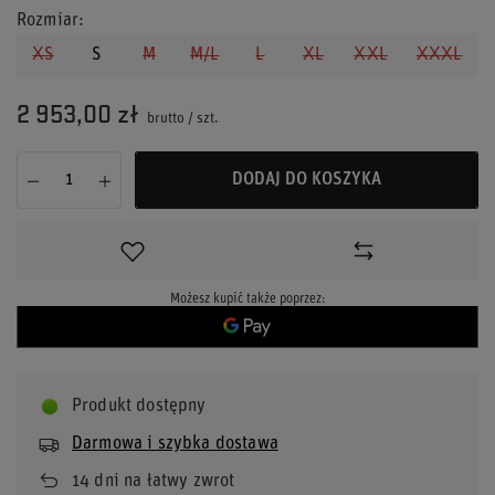
Rozmiar
XS
S
M
M/L
L
XL
XXL
XXXL
2 953,00 zł
brutto
/
szt.
DODAJ DO KOSZYKA
Możesz kupić także poprzez:
Produkt dostępny
Darmowa i szybka dostawa
14
dni na łatwy zwrot