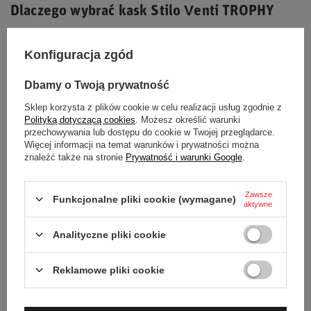
Dlaczego wybrać kask Stilo Venti TROPHY
Plus?
Konfiguracja zgód
Bezpieczeństwo:
Spełnia rygorystyczne normy FIA i
Dbamy o Twoją prywatność
Snell.
Komunikacja:
Wbudowany interkom z zaawansowaną
Sklep korzysta z plików cookie w celu realizacji usług zgodnie z
Polityką dotyczącą cookies
. Możesz określić warunki
redukcją szumów.
przechowywania lub dostępu do cookie w Twojej przeglądarce.
Materiał:
Wytrzymała i lekka konstrukcja z włókna
Więcej informacji na temat warunków i prywatności można
znaleźć także na stronie
Prywatność i warunki Google
.
szklanego/kevlaru.
Komfort:
Nowe wkładki policzkowe i regulowany
Zawsze
Funkcjonalne pliki cookie (wymagane)
daszek.
aktywne
Kompatybilność:
Gotowy do użycia z systemem HANS.
Analityczne pliki cookie
Wyobraź sobie pewność siebie i doskonałą komunikację
podczas każdego przejazdu z kaskiem Stilo Venti TROPHY
Reklamowe pliki cookie
Plus!